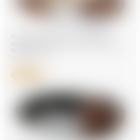
Portabilité des garanties : les prestations
acquises doivent être versées même après la
fin de la période
13/06/2025
Lire la suite