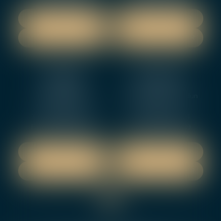
NOUS LOCALISER
NOUS LOCALISER
NOUS CONTACTER
NOUS CONTACTER
NEVERS
ORLEANS
12 rue Gambetta
3-5 boulevard de Verdun
58000 NEVERS
45000 Orleans
Tél :
02 48 27 10 80
Tél :
02 46 72 01 24
Fax : 02 48 21 10 89
Fax : 02 48 27 10 89
NOUS LOCALISER
NOUS LOCALISER
NOUS CONTACTER
NOUS CONTACTER