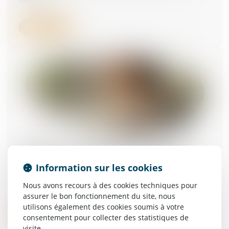
Lire la suite
Maintien du contrat de travail en cas de
changement de prestataire et licenciement
Information sur les cookies
abusif
17/06/2025
Nous avons recours à des cookies techniques pour
assurer le bon fonctionnement du site, nous
utilisons également des cookies soumis à votre
Lire la suite
consentement pour collecter des statistiques de
visite.