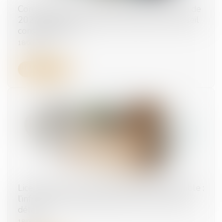
Congés payés et arrêt de travail : la réforme de
2024 échappe (encore) au contrôle du Conseil
constitutionnel
18/06/2025
Lire la suite
Licenciement et report de l’entretien préalable :
l’information suffit, pas besoin d’un nouveau
délai
18/06/2025