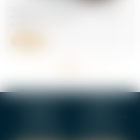
Obligation de sécurité : quand la contradiction
dans les motifs coûte cher
13/06/2025
Lire la suite
<<
<
...
13
14
15
16
17
18
19
...
>
>>
BOURGES
VIERZON
4, rue Porte Jaune
5 ter. rue de la Gaucherie
18000 BOURGES
18000 Vierzon
Tél :
02 48 27 10 80
Tél :
02 48 75 08 13
Fax : 02 48 27 10 89
Fax : 02 48 71 29 92