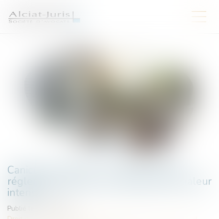
Canicule au travail : un nouveau cadre
réglementaire face aux épisodes de chaleur
intense
Publié le :
19/06/2025
Droit du travail - Salariés
/
Responsabilité accident du travail