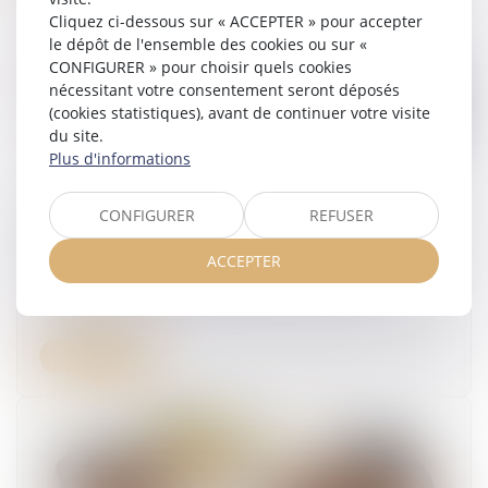
Cliquez ci-dessous sur « ACCEPTER » pour accepter
le dépôt de l'ensemble des cookies ou sur «
CONFIGURER » pour choisir quels cookies
nécessitant votre consentement seront déposés
(cookies statistiques), avant de continuer votre visite
du site.
Plus d'informations
CONFIGURER
REFUSER
Produits défectueux et prescription :
l’interprétation du droit national doit être faite à
ACCEPTER
la lumière de la directive 85/374/CEE !
17/06/2025
Lire la suite