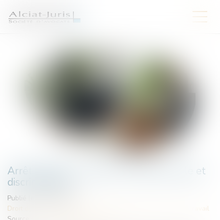
Arrêt maladie : rupture conventionnelle et
discrimination
Publié le :
03/07/2026
Droit du travail - Employeurs
/
Responsabilité accident du travail
Source :
www.lemag-juridique.com