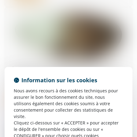
Cotisations AT/MP : contester le taux ne suffit
pas à contester le classement
Information sur les cookies
06/07/2026
Nous avons recours à des cookies techniques pour
assurer le bon fonctionnement du site, nous
Lire la suite
utilisons également des cookies soumis à votre
consentement pour collecter des statistiques de
visite.
Cliquez ci-dessous sur « ACCEPTER » pour accepter
le dépôt de l'ensemble des cookies ou sur «
CONFIGURER » pour choisir quels cookies