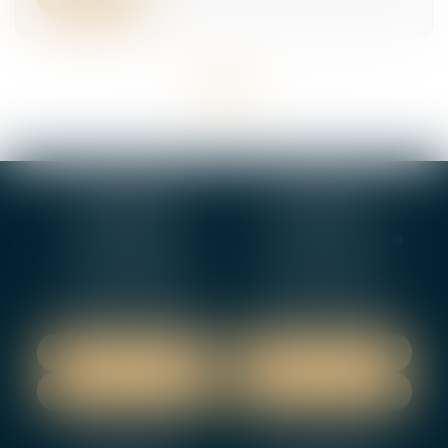
<<
<
...
2
3
4
5
6
7
8
...
>
>>
BOURGES
VIERZON
4, rue Porte Jaune
5 ter. rue de la Gaucherie
18000 BOURGES
18000 Vierzon
Tél :
02 48 27 10 80
Tél :
02 48 75 08 13
Fax : 02 48 27 10 89
Fax : 02 48 71 29 92
NOUS LOCALISER
NOUS LOCALISER
NOUS CONTACTER
NOUS CONTACTER