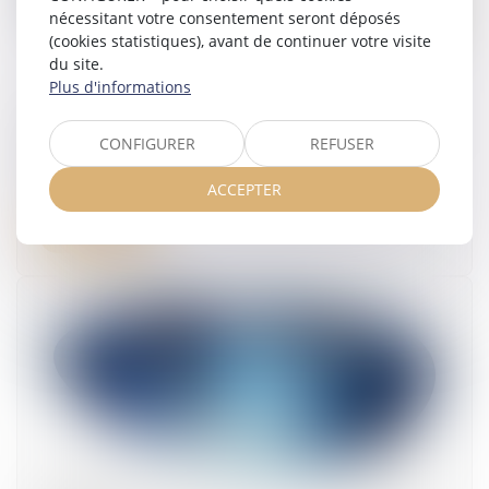
nécessitant votre consentement seront déposés
(cookies statistiques), avant de continuer votre visite
du site.
Plus d'informations
Véhicules électriques : pouvez-vous bénéficier
CONFIGURER
REFUSER
du leasing social ?
03/07/2026
ACCEPTER
Lire la suite