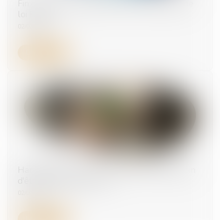
Fin de vie droit à l'aide à mourir Proposition de
loi Falorni
02/07/2026
Lire la suite
Harcèlement sexuel : la victime n'a pas besoin
d'être directement visée
02/07/2026
Lire la suite