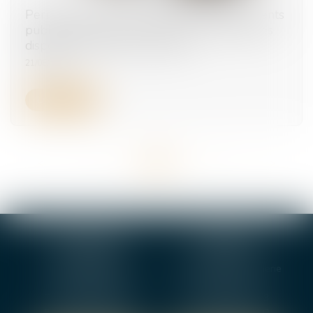
Permanence des soins dans les établissements
publics de santé et les EHPAD : de nouvelles
dispositions entrent en vigueur
21/08/2025
Lire la suite
<<
<
...
11
12
13
14
15
16
17
...
>
>>
BOURGES
VIERZON
4, rue Porte Jaune
5 ter. rue de la Gaucherie
18000 BOURGES
18000 Vierzon
Tél :
02 48 27 10 80
Tél :
02 48 75 08 13
Fax : 02 48 27 10 89
Fax : 02 48 71 29 92