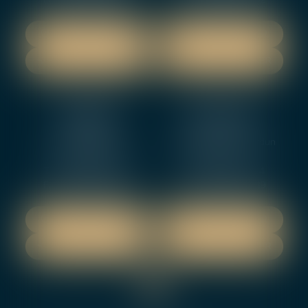
NOUS LOCALISER
NOUS LOCALISER
NOUS CONTACTER
NOUS CONTACTER
NEVERS
ORLEANS
12 rue Gambetta
3-5 boulevard de Verdun
58000 NEVERS
45000 Orleans
Tél :
02 48 27 10 80
Tél :
02 46 72 01 24
Fax : 02 48 21 10 89
Fax : 02 48 27 10 89
NOUS LOCALISER
NOUS LOCALISER
NOUS CONTACTER
NOUS CONTACTER