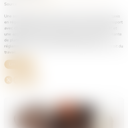
Source :
www.actu-juridique.fr
Une société gestionnaire d’une centrale de réservation de taxis
en région parisienne, qui propose aussi des voitures de transport
avec chauffeur (VTC) à la réservation via des sites internet et
une application smartphone, soutenant qu’une autre exploitante
de plate-forme de VTC ne respecte pas diverses lois et
réglementations en matière de droit des transports et de droit du
travail...
Lire la suite