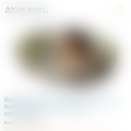
Respect du droit du travail par les plates-
formes de VTC et loyauté de la
concurrence
Publié le :
08/09/2025
Droit du travail - Salariés
/
Relation individuelles au travail