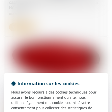
cassation valide la latitude du procureur de la
République !
04/09/2025
Lire la suite
Information sur les cookies
Arrêt de travail : le nouveau formulaire papier
sécurisé devient obligatoire
Nous avons recours à des cookies techniques pour
assurer le bon fonctionnement du site, nous
03/09/2025
utilisons également des cookies soumis à votre
consentement pour collecter des statistiques de
Lire la suite