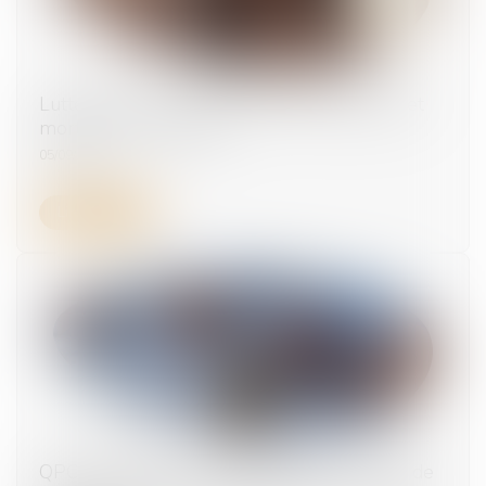
Lutte contre les accidents du travail graves et
mortels : du nouveau !
05/09/2025
Lire la suite
QPC et usage illicite de stupéfiants : la Cour de