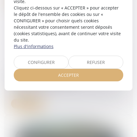
visite.
Cliquez ci-dessous sur « ACCEPTER » pour accepter
le dépôt de l'ensemble des cookies ou sur «
CONFIGURER » pour choisir quels cookies
nécessitant votre consentement seront déposés
(cookies statistiques), avant de continuer votre visite
du site.
Plus d'informations
CONFIGURER
REFUSER
Temps partiel thérapeutique : l’attestation de
ACCEPTER
salaire est toujours requise !
01/09/2025
Lire la suite