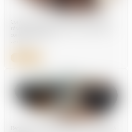
Conduite d’engins et travaux à proximité de
réseaux : comment obtenir les autorisations
correspondantes ?
22/05/2025
Lire la suite
Retard de paiement du salaire : un préjudice à