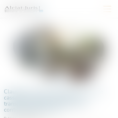
Clause de non-concurrence : la Cour de
cassation rappelle l’exigence de
transparence dans le calcul de la
contrepartie financière