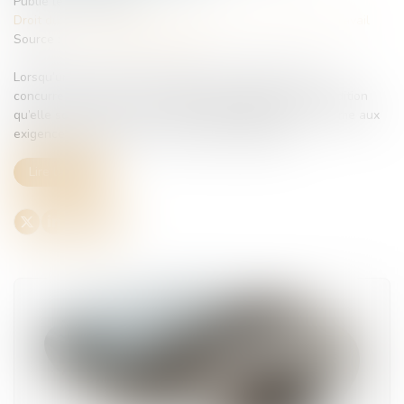
Publié le :
27/05/2025
Droit du travail - Employeurs
/
Relation individuelles au travail
Source :
www.lemag-juridique.com
Lorsqu’un contrat de travail prévoit une clause de non-
concurrence, celle-ci n’a vocation à s’appliquer qu’à condition
qu’elle soit assortie d’une contrepartie financière, conforme aux
exigences de la convention collective applicable...
Lire la suite