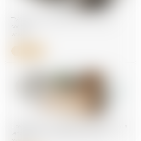
TVA sociale, financement de la protection
sociale
02/06/2025
Lire la suite
Licenciement : le compte à rebours démarre le
lendemain de la réception de la lettre
02/06/2025