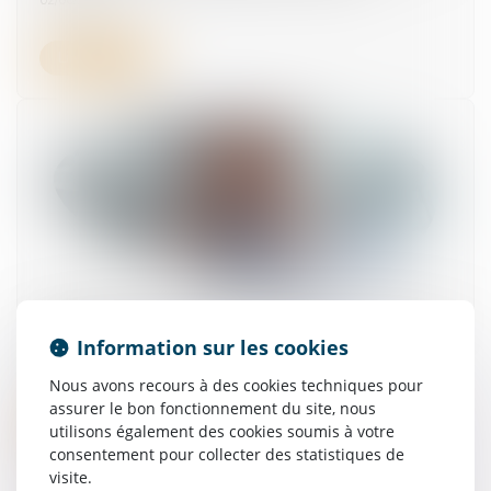
Lire la suite
Astreinte ou temps de travail effectif ? La Cour
impose une analyse au cas par cas
Information sur les cookies
27/05/2025
Nous avons recours à des cookies techniques pour
assurer le bon fonctionnement du site, nous
Lire la suite
utilisons également des cookies soumis à votre
consentement pour collecter des statistiques de
visite.