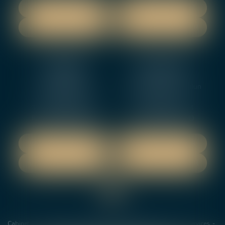
NOUS LOCALISER
NOUS LOCALISER
NOUS CONTACTER
NOUS CONTACTER
NEVERS
ORLEANS
12 rue Gambetta
3-5 boulevard de Verdun
58000 NEVERS
45000 Orleans
Tél :
02 48 27 10 80
Tél :
02 46 72 01 24
Fax : 02 48 21 10 89
Fax : 02 48 27 10 89
NOUS LOCALISER
NOUS LOCALISER
NOUS CONTACTER
NOUS CONTACTER
Cabinet
Les avocats
Domaines de Compétences
Actus
Services