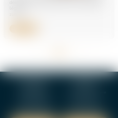
démontrer pour obtenir plus que les intérêts
légaux
21/05/2025
Lire la suite
<<
<
...
19
20
21
22
23
24
25
...
>
>>
BOURGES
VIERZON
4, rue Porte Jaune
5 ter. rue de la Gaucherie
18000 BOURGES
18000 Vierzon
Tél :
02 48 27 10 80
Tél :
02 48 75 08 13
Fax : 02 48 27 10 89
Fax : 02 48 71 29 92