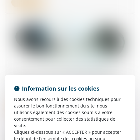
Lire la suite
Quel est le droit à indemnité d'un délégataire
en cas de résiliation pour faute injustifiée ?
Information sur les cookies
19/05/2026
Nous avons recours à des cookies techniques pour
assurer le bon fonctionnement du site, nous
Lire la suite
utilisons également des cookies soumis à votre
consentement pour collecter des statistiques de
visite.
Cliquez ci-dessous sur « ACCEPTER » pour accepter
le dépôt de l'ensemble des cookies ou sur «