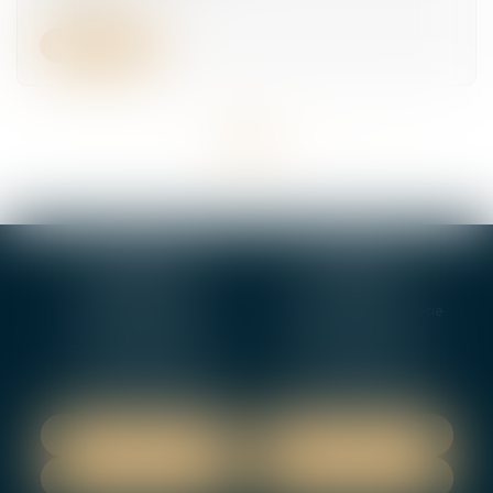
Lire la suite
<<
<
...
7
8
9
10
11
12
13
...
>
>>
BOURGES
VIERZON
4, rue Porte Jaune
5 ter. rue de la Gaucherie
18000 BOURGES
18000 Vierzon
Tél :
02 48 27 10 80
Tél :
02 48 75 08 13
Fax : 02 48 27 10 89
Fax : 02 48 71 29 92
NOUS LOCALISER
NOUS LOCALISER
NOUS CONTACTER
NOUS CONTACTER