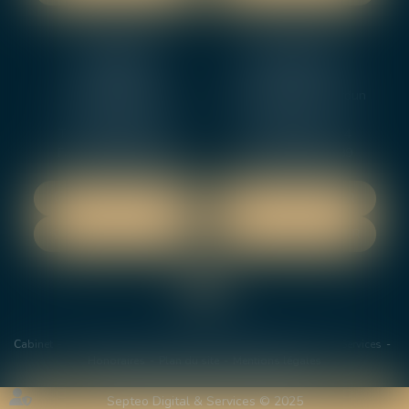
NEVERS
ORLEANS
12 rue Gambetta
3-5 boulevard de Verdun
58000 NEVERS
45000 Orleans
Tél :
02 48 27 10 80
Tél :
02 46 72 01 24
Fax : 02 48 21 10 89
Fax : 02 48 27 10 89
NOUS LOCALISER
NOUS LOCALISER
NOUS CONTACTER
NOUS CONTACTER
Cabinet
Les avocats
Domaines de Compétences
Actus
Services
Honoraires
Plan du site
Mentions légales
Septeo Digital & Services © 2025