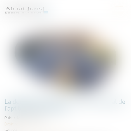
La dématérialisation du contrôle médical de
l’aptitude à la conduite
Publié le :
21/05/2026
Droit routier
Source :
www.lemag-juridique.com