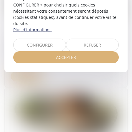
CONFIGURER » pour choisir quels cookies
nécessitant votre consentement seront déposés
(cookies statistiques), avant de continuer votre visite
du site.
Plus d'informations
Forfait jours et santé du salarié : validation d’un
CONFIGURER
REFUSER
accord d’entreprise encadrant la charge de
travail
ACCEPTER
18/05/2026
Lire la suite