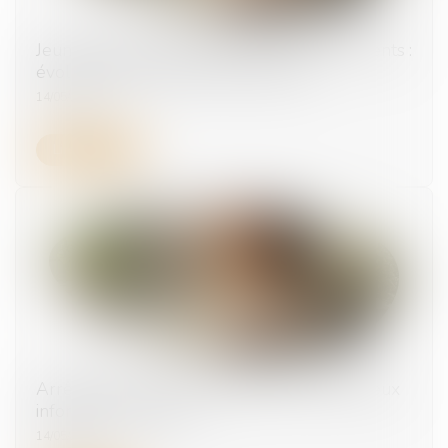
Jeunes travailleurs exposés aux rayonnements :
évolution des critères de protection
14/05/2026
Lire la suite
Arrêts de travail : la médecine du travail mieux
informée ? | Weblex
14/05/2026