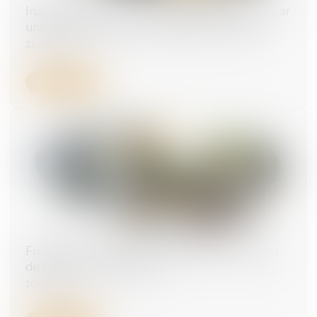
Inaptitude du salarié : peut-elle être établie par
une visite initiée par le médecin du travail ?
21/05/2026
Lire la suite
Frontaliers : Révision du règlement européen
de l'assurance chômage
20/05/2026