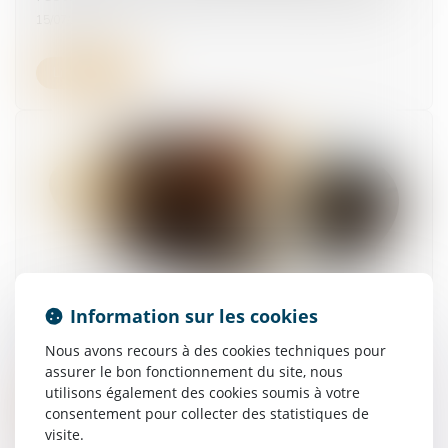
15/07/2025
Lire la suite
Rémunération des apprentis : exonération de
Information sur les cookies
cotisations et contributions salariales
Nous avons recours à des cookies techniques pour
15/07/2025
assurer le bon fonctionnement du site, nous
utilisons également des cookies soumis à votre
Lire la suite
consentement pour collecter des statistiques de
visite.