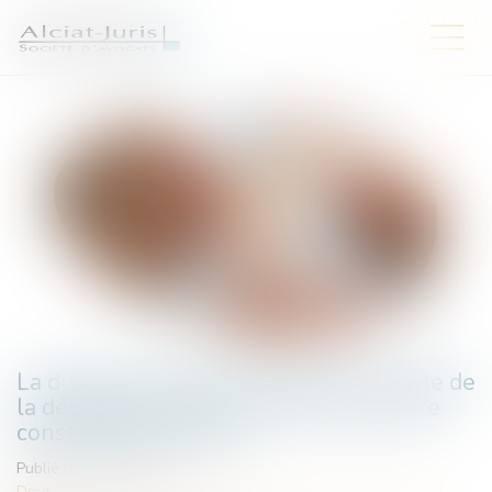
La durée d’exposition s’apprécie à la date de
la déclaration, pas à celle de la première
constatation médicale
Publié le :
17/07/2025
Droit du travail - Salariés
/
Responsabilité accident du travail