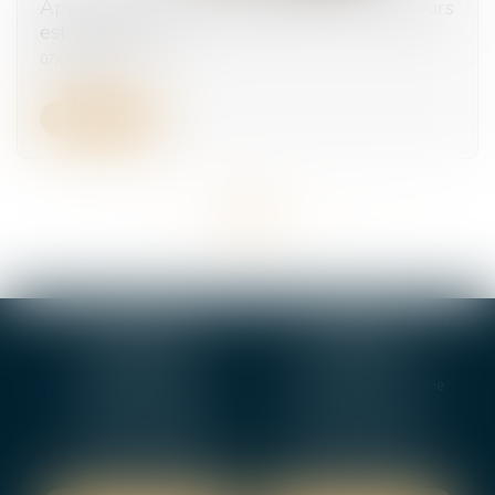
Apprentissage : la participation des employeurs
est fixée à 750 €
07/07/2025
Lire la suite
<<
<
...
15
16
17
18
19
20
21
...
>
>>
BOURGES
VIERZON
4, rue Porte Jaune
5 ter. rue de la Gaucherie
18000 BOURGES
18000 Vierzon
Tél :
02 48 27 10 80
Tél :
02 48 75 08 13
Fax : 02 48 27 10 89
Fax : 02 48 71 29 92