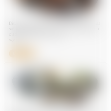
Discriminations au travail -Du nouveau pour les
salariés engagés dans un parcours de PMA ou
d'adoption | Service-Public.fr
09/07/2025
Lire la suite