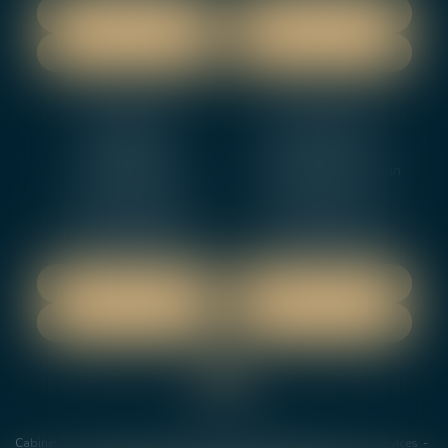
NOUS LOCALISER
NOUS LOCALISER
NOUS CONTACTER
NOUS CONTACTER
NEVERS
ORLEANS
12 rue Gambetta
3-5 boulevard de Verdun
58000 NEVERS
45000 Orleans
Tél :
02 48 27 10 80
Tél :
02 46 72 01 24
Fax : 02 48 21 10 89
Fax : 02 48 27 10 89
NOUS LOCALISER
NOUS LOCALISER
NOUS CONTACTER
NOUS CONTACTER
Cabinet
Les avocats
Domaines de Compétences
Actus
Services