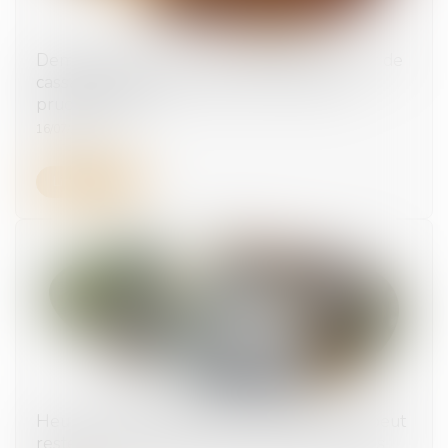
Demande orale non communiquée : la Cour de
cassation rappelle à l’ordre le conseil de
prud’hommes
16/07/2025
Lire la suite
Heures supplémentaires : l’employeur ne peut
rester silencieux face à des preuves précises