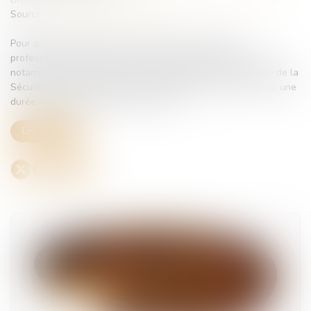
Source :
www.lemag-juridique.com
Pour qu’une maladie soit reconnue comme d’origine
professionnelle, certaines conditions doivent être remplies,
notamment celles fixées par les tableaux annexés au Code de la
Sécurité sociale. Ces conditions comprennent, selon les cas, une
durée minimale d’exposition au risque...
Lire la suite