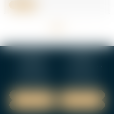
Lire la suite
<<
<
...
3
4
5
6
7
8
9
...
>
>>
BOURGES
VIERZON
4, rue Porte Jaune
5 ter. rue de la Gaucherie
18000 BOURGES
18000 Vierzon
Tél :
02 48 27 10 80
Tél :
02 48 75 08 13
Fax : 02 48 27 10 89
Fax : 02 48 71 29 92
NOUS LOCALISER
NOUS LOCALISER
NOUS CONTACTER
NOUS CONTACTER