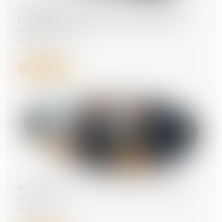
Obligation de formation : le manquement de
l'employeur n'ouvre pas automatiquement
droit à réparation !
01/07/2026
Lire la suite
Accidents du travail : indemnisation limitée à
quatre ans
01/07/2026