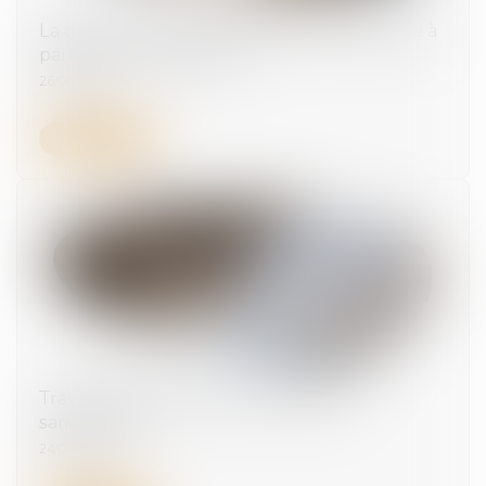
La durée des arrêts de travail sera plafonnée à
partir du 1er septembre
26/06/2026
Lire la suite
Travailleurs détachés : fraude sociale
sanctionnée
24/06/2026