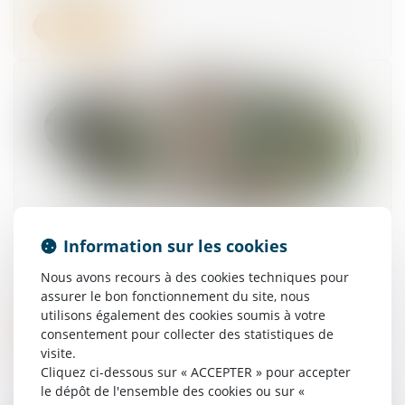
Lire la suite
RGDU : quel est le montant du Smic brut
Information sur les cookies
retenu pour 2026 ?
Nous avons recours à des cookies techniques pour
30/06/2026
assurer le bon fonctionnement du site, nous
utilisons également des cookies soumis à votre
Lire la suite
consentement pour collecter des statistiques de
visite.
Cliquez ci-dessous sur « ACCEPTER » pour accepter
le dépôt de l'ensemble des cookies ou sur «