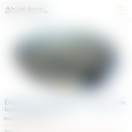
Élections CSE : les limites de l’obligation de
loyauté de l’employeur
Publié le :
25/06/2026
Droit du travail - Employeurs
/
Relation collectives au travail
Source :
www.lemag-juridique.com