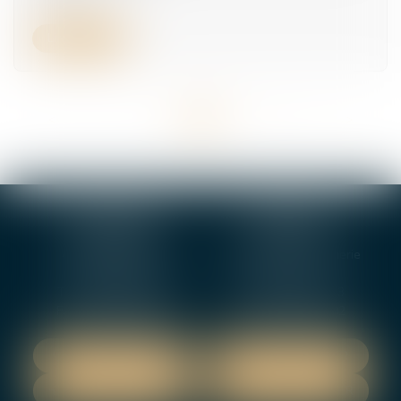
Lire la suite
<<
<
...
7
8
9
10
11
12
13
...
>
>>
BOURGES
VIERZON
4, rue Porte Jaune
5 ter. rue de la Gaucherie
18000 BOURGES
18000 Vierzon
Tél :
02 48 27 10 80
Tél :
02 48 75 08 13
Fax : 02 48 27 10 89
Fax : 02 48 71 29 92
NOUS LOCALISER
NOUS LOCALISER
NOUS CONTACTER
NOUS CONTACTER