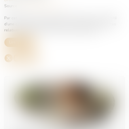
Source :
www.lemag-juridique.com
Par cet arrêt, la Cour de cassation se prononce sur la validité
d’une convention de forfait en jours au regard des exigences
relatives au droit à la santé et au repos du salarié...
Lire la suite