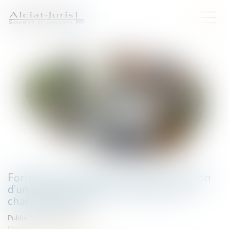
Forfait jours et santé du salarié : validation
d’un accord d’entreprise encadrant la
charge de travail
Publié le :
18/05/2026
Droit du travail - Salariés