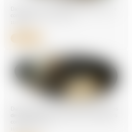
Dans quels cas une rupture de CDD peut être
considérée comme abusive ?
11/05/2026
Lire la suite
Dialogue social et formation : nouvelles règles
de versement et de contrôle des contributions
conventionnelles
11/05/2026