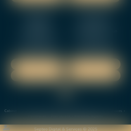
NEVERS
ORLEANS
12 rue Gambetta
3-5 boulevard de Verdun
58000 NEVERS
45000 Orleans
Tél :
02 48 27 10 80
Tél :
02 46 72 01 24
Fax : 02 48 21 10 89
Fax : 02 48 27 10 89
NOUS LOCALISER
NOUS LOCALISER
NOUS CONTACTER
NOUS CONTACTER
Cabinet
Les avocats
Domaines de Compétences
Actus
Services
Honoraires
Plan du site
Mentions légales
Septeo Digital & Services © 2025