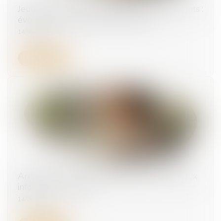
Jeunes travailleurs exposés aux rayonnements :
évolution des critères de protection
14/05/2026
Lire la suite
Arrêts de travail : la médecine du travail mieux
informée ? | Weblex
14/05/2026