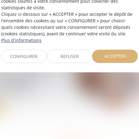
cookies soumis à votre consentement pour collecter des
tégé licencié sans
statistiques de visite.
n : les congés payés
Cliquez ci-dessous sur « ACCEPTER » pour accepter le dépôt de
 en cas d’éviction
l'ensemble des cookies ou sur « CONFIGURER » pour choisir
quels cookies nécessitant votre consentement seront déposés
(cookies statistiques), avant de continuer votre visite du site.
Plus d'informations
ACCEPTER
CONFIGURER
REFUSER
cale de reprise et
collective :
r tenu malgré
 des textes