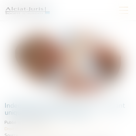
Indemnités journalières : vers un montant
unique pour tous les salariés ?
Publié le :
23/07/2025
Droit du travail - Salariés
/
Droit de la protection sociale
Source :
www.letribunaldunet.fr