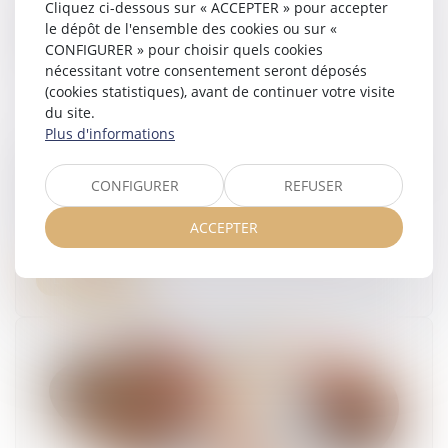
Cliquez ci-dessous sur « ACCEPTER » pour accepter
le dépôt de l'ensemble des cookies ou sur «
CONFIGURER » pour choisir quels cookies
nécessitant votre consentement seront déposés
(cookies statistiques), avant de continuer votre visite
du site.
Plus d'informations
Licenciement contesté : attention, l’action contre
la CPAM n’interrompt pas le délai contre
CONFIGURER
REFUSER
l’employeur
ACCEPTER
18/07/2025
Lire la suite