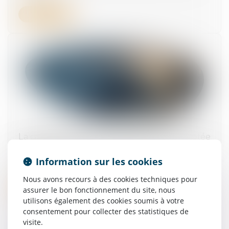
Lire la suite
La création d’un délit d’homicide routier adoptée
par le Parlement
Information sur les cookies
21/07/2025
Nous avons recours à des cookies techniques pour
Lire la suite
assurer le bon fonctionnement du site, nous
utilisons également des cookies soumis à votre
consentement pour collecter des statistiques de
visite.