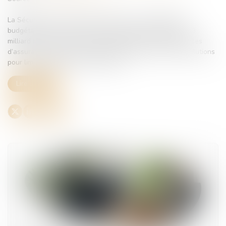
La Sécurité sociale française fait face à un déséquilibre
budgétaire persistant. Après un dépassement estimé à 1,3
milliard d’euros pour l’Ondam (Objectif national de dépenses
d’assurance maladie) en 2025, l’institution cherche des solutions
pour limiter la hausse des dépenses...
Lire la suite