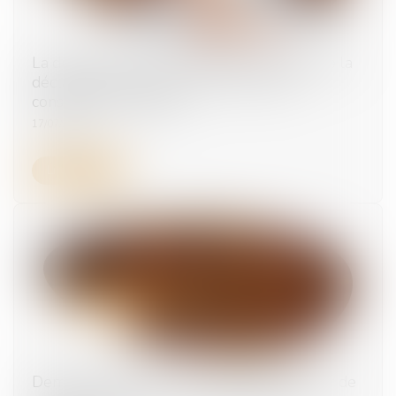
La durée d’exposition s’apprécie à la date de la
déclaration, pas à celle de la première
constatation médicale
17/07/2025
Lire la suite
Demande orale non communiquée : la Cour de