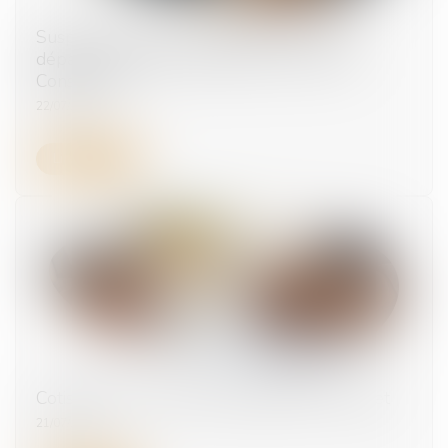
Suspension pour non-vaccination : pas de
départ à la retraite anticipé au nom de la
Constitution
22/07/2025
Lire la suite
Cotisation AGS : pas de changement en juillet
21/07/2025