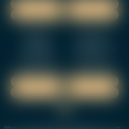
NOUS LOCALISER
NOUS LOCALISER
NOUS CONTACTER
NOUS CONTACTER
NEVERS
ORLEANS
12 rue Gambetta
3-5 boulevard de Verdun
58000 NEVERS
45000 Orleans
Tél :
02 48 27 10 80
Tél :
02 46 72 01 24
Fax : 02 48 21 10 89
Fax : 02 48 27 10 89
NOUS LOCALISER
NOUS LOCALISER
NOUS CONTACTER
NOUS CONTACTER
Cabinet
Les avocats
Domaines de Compétences
Actus
Services