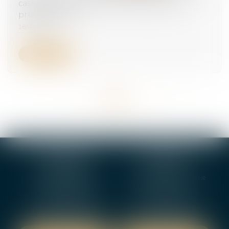
cassation rappelle à l’ordre le conseil de
prud’hommes
16/07/2025
Lire la suite
<<
<
...
14
15
16
17
18
19
20
...
>
>>
BOURGES
VIERZON
4, rue Porte Jaune
5 ter. rue de la Gaucherie
18000 BOURGES
18000 Vierzon
Tél :
02 48 27 10 80
Tél :
02 48 75 08 13
Fax : 02 48 27 10 89
Fax : 02 48 71 29 92