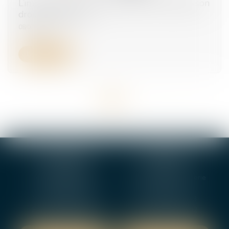
L’imprudence de la victime doit-elle réduire son
droit à réparation ?
08/07/2026
Lire la suite
<<
<
1
2
3
4
5
6
7
...
>
>>
BOURGES
VIERZON
4, rue Porte Jaune
5 ter. rue de la Gaucherie
18000 BOURGES
18000 Vierzon
Tél :
02 48 27 10 80
Tél :
02 48 75 08 13
Fax : 02 48 27 10 89
Fax : 02 48 71 29 92