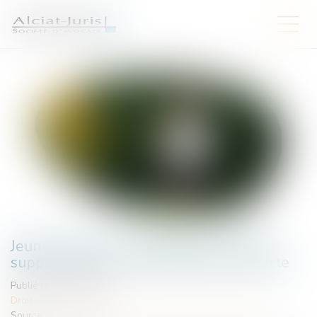
Jeunes parents : la demande de congé
supplémentaire de naissance est ouverte
Publié le :
08/07/2026
Droit du travail - Salariés
/
Droit de la protection sociale
Source :
www.ameli.fr