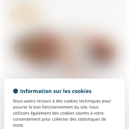
Lire la suite
Compte professionnel de prévention : 10
chroniques audio pour mieux comprendre ses
Information sur les cookies
droits
Nous avons recours à des cookies techniques pour
13/07/2026
assurer le bon fonctionnement du site, nous
utilisons également des cookies soumis à votre
Lire la suite
consentement pour collecter des statistiques de
visite.