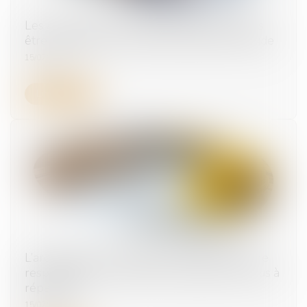
Les allocations chômage peuvent désormais
être suspendues en cas de suspicion de fraude
15/07/2026
Lire la suite
L’architecte sous-traitant et le maître d’œuvre
responsables du même dommage sont tenus à
réparation
15/07/2026