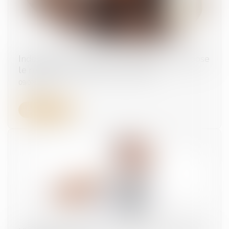
Indemnités journalières : le versement suppose
le respect des contrôles médicaux
09/07/2026
Lire la suite