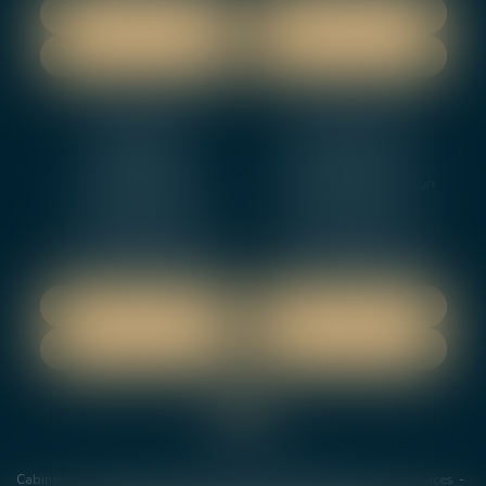
NOUS LOCALISER
NOUS LOCALISER
NOUS CONTACTER
NOUS CONTACTER
NEVERS
ORLEANS
12 rue Gambetta
3-5 boulevard de Verdun
58000 NEVERS
45000 Orleans
Tél :
02 48 27 10 80
Tél :
02 46 72 01 24
Fax : 02 48 21 10 89
Fax : 02 48 27 10 89
NOUS LOCALISER
NOUS LOCALISER
NOUS CONTACTER
NOUS CONTACTER
Cabinet
Les avocats
Domaines de Compétences
Actus
Services