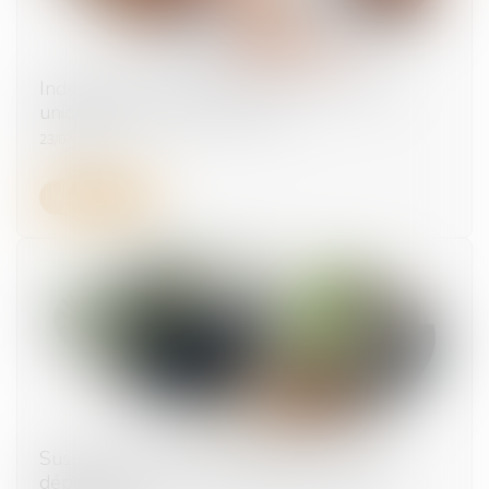
Indemnités journalières : vers un montant
unique pour tous les salariés ?
23/07/2025
Lire la suite
Suspension pour non-vaccination : pas de
départ à la retraite anticipé au nom de la