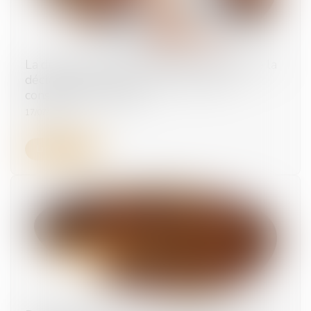
La durée d’exposition s’apprécie à la date de la
déclaration, pas à celle de la première
constatation médicale
17/07/2025
Lire la suite