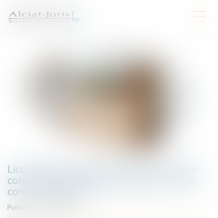
Licenciement contesté : attention, l’action
contre la CPAM n’interrompt pas le délai
contre l’employeur
Publié le :
18/07/2025
Droit du travail - Employeurs
/
Responsabilité accident du travail