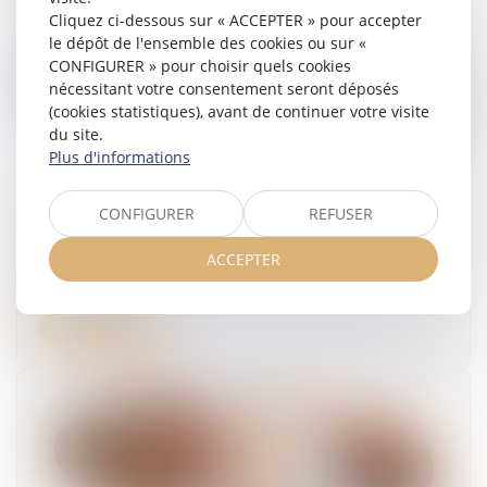
Cliquez ci-dessous sur « ACCEPTER » pour accepter
le dépôt de l'ensemble des cookies ou sur «
CONFIGURER » pour choisir quels cookies
nécessitant votre consentement seront déposés
(cookies statistiques), avant de continuer votre visite
du site.
Plus d'informations
CONFIGURER
REFUSER
La création d’un délit d’homicide routier adoptée
par le Parlement
ACCEPTER
21/07/2025
Lire la suite