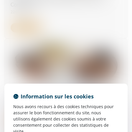
Constitution
22/07/2025
Lire la suite
Information sur les cookies
Cotisation AGS : pas de changement en juillet
21/07/2025
Nous avons recours à des cookies techniques pour
assurer le bon fonctionnement du site, nous
utilisons également des cookies soumis à votre
Lire la suite
consentement pour collecter des statistiques de
visite.