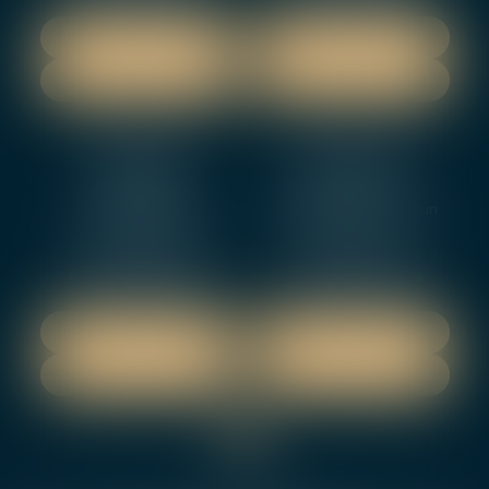
NOUS LOCALISER
NOUS LOCALISER
NOUS CONTACTER
NOUS CONTACTER
NEVERS
ORLEANS
12 rue Gambetta
3-5 boulevard de Verdun
58000 NEVERS
45000 Orleans
Tél :
02 48 27 10 80
Tél :
02 46 72 01 24
Fax : 02 48 21 10 89
Fax : 02 48 27 10 89
NOUS LOCALISER
NOUS LOCALISER
NOUS CONTACTER
NOUS CONTACTER