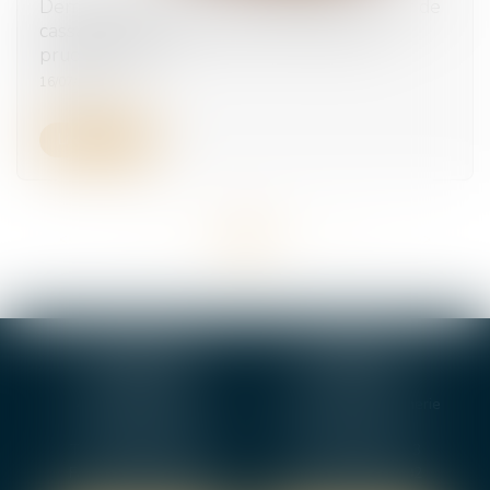
Demande orale non communiquée : la Cour de
cassation rappelle à l’ordre le conseil de
prud’hommes
16/07/2025
Lire la suite
<<
<
...
14
15
16
17
18
19
20
...
>
>>
BOURGES
VIERZON
4, rue Porte Jaune
5 ter. rue de la Gaucherie
18000 BOURGES
18000 Vierzon
Tél :
02 48 27 10 80
Tél :
02 48 75 08 13
Fax : 02 48 27 10 89
Fax : 02 48 71 29 92