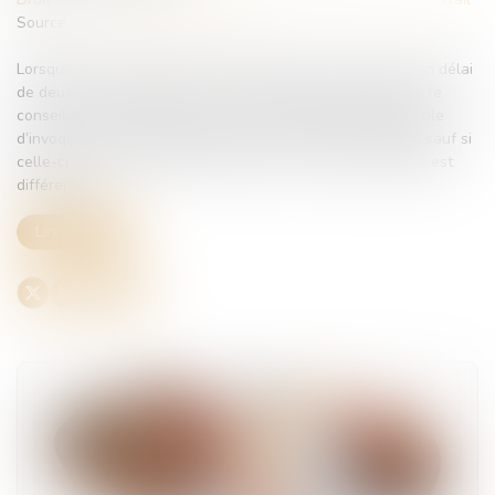
Source :
www.lemag-juridique.com
Lorsqu’un salarié conteste son licenciement, il dispose d’un délai
de deux ans à compter de sa notification pour agir devant le
conseil de prud’hommes, mais il lui est cependant impossible
d’invoquer une action parallèle pour interrompre ce délai, sauf si
celle-ci tend aux mêmes fins, même si leur cause juridique est
différente....
Lire la suite