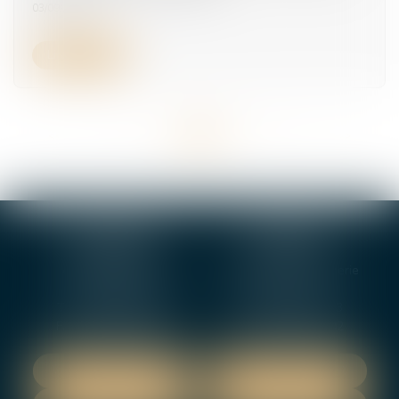
03/09/2025
Lire la suite
<<
<
...
11
12
13
14
15
16
17
...
>
>>
BOURGES
VIERZON
4, rue Porte Jaune
5 ter. rue de la Gaucherie
18000 BOURGES
18000 Vierzon
Tél :
02 48 27 10 80
Tél :
02 48 75 08 13
Fax : 02 48 27 10 89
Fax : 02 48 71 29 92
NOUS LOCALISER
NOUS LOCALISER