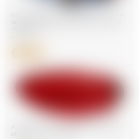
QPC et usage illicite de stupéfiants : la Cour de
cassation valide la latitude du procureur de la
République !
04/09/2025
Lire la suite
Arrêt de travail : le nouveau formulaire papier
sécurisé devient obligatoire