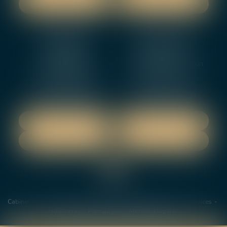
NOUS CONTACTER
NOUS CONTACTER
NEVERS
ORLEANS
12 rue Gambetta
3-5 boulevard de Verdun
58000 NEVERS
45000 Orleans
Tél :
02 48 27 10 80
Tél :
02 46 72 01 24
Fax : 02 48 21 10 89
Fax : 02 48 27 10 89
NOUS LOCALISER
NOUS LOCALISER
NOUS CONTACTER
NOUS CONTACTER
Cabinet
Les avocats
Domaines de Compétences
Actus
Services
Honoraires
Plan du site
Mentions légales