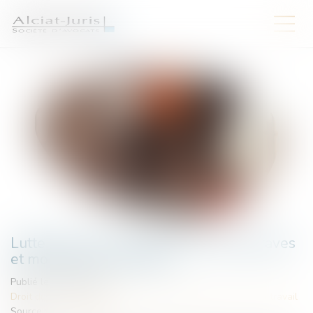
Lutte contre les accidents du travail graves
et mortels : du nouveau !
Publié le :
05/09/2025
Droit du travail - Employeurs
/
Responsabilité accident du travail
Source :
www.weblex.fr