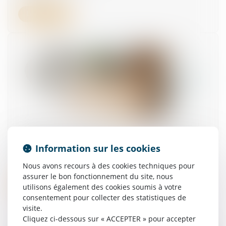
Lire la suite
Deux CDI refusés après un CDD = allocations
chômage supprimées !
Information sur les cookies
08/09/2025
Nous avons recours à des cookies techniques pour
assurer le bon fonctionnement du site, nous
Lire la suite
utilisons également des cookies soumis à votre
consentement pour collecter des statistiques de
visite.
Cliquez ci-dessous sur « ACCEPTER » pour accepter