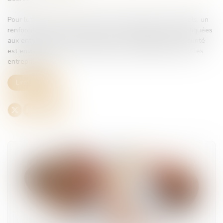
Pour lutter contre les accidents de travail graves et mortels, un
renforcement des sanctions et de la politique pénale appliquées
aux entreprises qui manqueraient à leur obligation de sécurité
est envisagé. Quelles conséquences opérationnelles pour les
entreprises ?...
Lire la suite