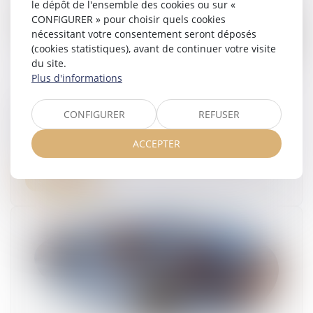
le dépôt de l'ensemble des cookies ou sur «
CONFIGURER » pour choisir quels cookies
nécessitant votre consentement seront déposés
(cookies statistiques), avant de continuer votre visite
du site.
Plus d'informations
Respect du droit du travail par les plates-
CONFIGURER
REFUSER
formes de VTC et loyauté de la concurrence
ACCEPTER
08/09/2025
Lire la suite