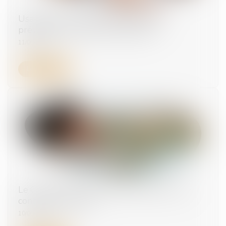
Usage des substances psychoactives :
prévention en milieu professionnel
11/09/2025
Lire la suite
Le Conseil constitutionnel fait le point sur le
congé de paternité
10/09/2025