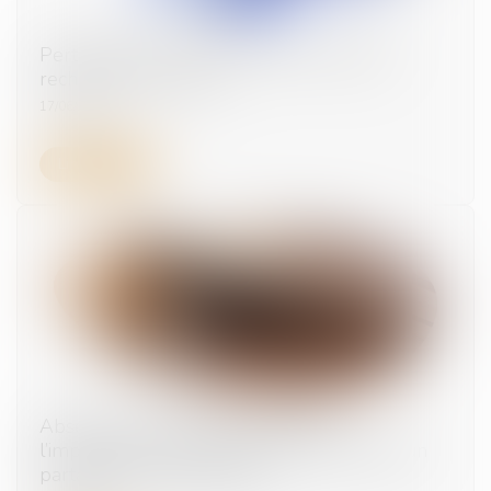
Perte de gains futurs : la victime n'a pas à
rechercher un emploi
17/06/2026
Lire la suite
Absence de consignes de sécurité :
l’imprudence de la victime ne peut justifier un
partage de responsabilité !