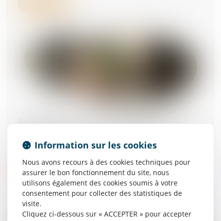
Lire la suite
Annualisation du temps de travail : la
proratisation du seuil ne peut être automatique
Information sur les cookies
18/06/2026
Nous avons recours à des cookies techniques pour
Lire la suite
assurer le bon fonctionnement du site, nous
utilisons également des cookies soumis à votre
consentement pour collecter des statistiques de
visite.
Cliquez ci-dessous sur « ACCEPTER » pour accepter