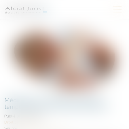
Médicaments : l’ANSM peut adapter
temporairement les stocks de sécurité
Publié le :
18/06/2026
Droit de la santé
Source :
www.lemag-juridique.com