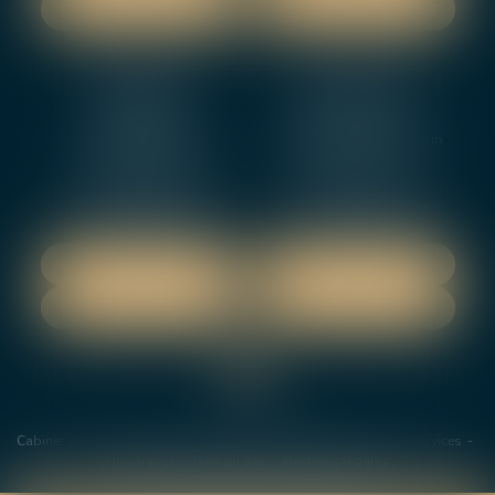
NOUS CONTACTER
NOUS CONTACTER
NEVERS
ORLEANS
12 rue Gambetta
3-5 boulevard de Verdun
58000 NEVERS
45000 Orleans
Tél :
02 48 27 10 80
Tél :
02 46 72 01 24
Fax : 02 48 21 10 89
Fax : 02 48 27 10 89
NOUS LOCALISER
NOUS LOCALISER
NOUS CONTACTER
NOUS CONTACTER
Cabinet
Les avocats
Domaines de Compétences
Actus
Services
Honoraires
Plan du site
Mentions légales