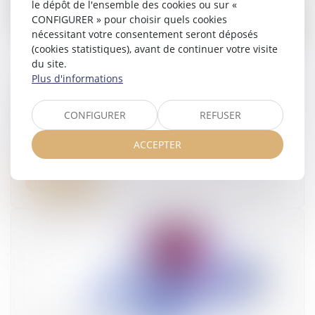
le dépôt de l'ensemble des cookies ou sur «
CONFIGURER » pour choisir quels cookies
nécessitant votre consentement seront déposés
(cookies statistiques), avant de continuer votre visite
du site.
Plus d'informations
Congé supplémentaire de naissance : précisions
réglementaires sur les conditions de prise du
CONFIGURER
REFUSER
congé
ACCEPTER
17/06/2026
Lire la suite