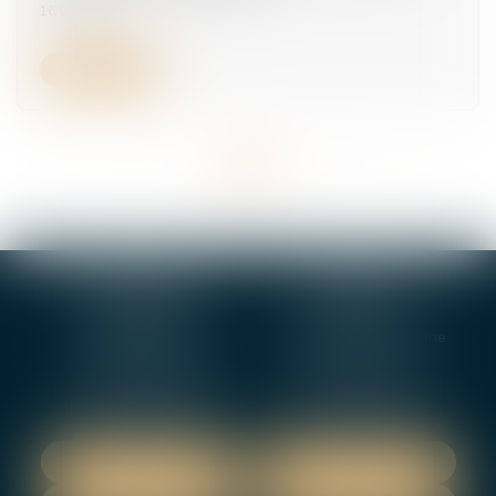
16/06/2026
Lire la suite
<<
<
...
4
5
6
7
8
9
10
...
>
>>
BOURGES
VIERZON
4, rue Porte Jaune
5 ter. rue de la Gaucherie
18000 BOURGES
18000 Vierzon
Tél :
02 48 27 10 80
Tél :
02 48 75 08 13
Fax : 02 48 27 10 89
Fax : 02 48 71 29 92
NOUS LOCALISER
NOUS LOCALISER