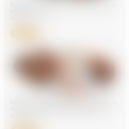
Rupture conventionnelle : ce qui change au 1er
septembre 2026
23/06/2026
Lire la suite
Un employeur peut-il licencier une salariée qui
ne lui a pas indiqué qu'elle était enceinte ?
22/06/2026