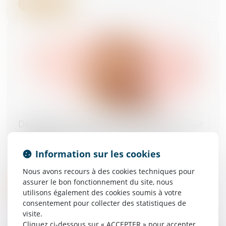
Lire la suite
Déblocage anticipé de l'épargne salariale pour
l'acquisition d'une résidence principale à
l'étranger
Information sur les cookies
09/04/2025
Nous avons recours à des cookies techniques pour
assurer le bon fonctionnement du site, nous
Lire la suite
utilisons également des cookies soumis à votre
consentement pour collecter des statistiques de
visite.
Cliquez ci-dessous sur « ACCEPTER » pour accepter