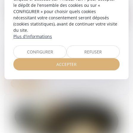
le dépôt de l'ensemble des cookies ou sur «
CONFIGURER » pour choisir quels cookies
nécessitant votre consentement seront déposés
(cookies statistiques), avant de continuer votre visite
du site.
Plus d'informations
SOCIAL – Reclassement : la définition du
CONFIGURER
REFUSER
groupe passe (encore) par le Code de
commerce
ACCEPTER
09/04/2025
Lire la suite