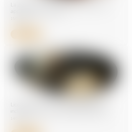
La preuve de l’indemnisation n’a pas à être
apportée par la victime
15/04/2025
Lire la suite
Licenciement nul : les indemnités doivent
inclure primes et heures supplémentaires
14/04/2025