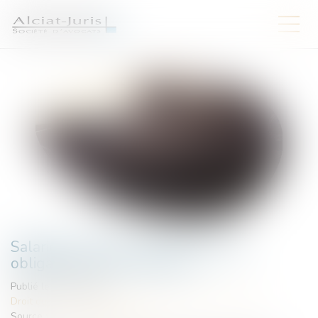
Salariée enceinte : quelles sont les
obligations de l’employeur ?
Publié le :
16/04/2025
Droit du travail - Salariés
/
Droit de la protection sociale
Source :
www.helloworkplace.fr