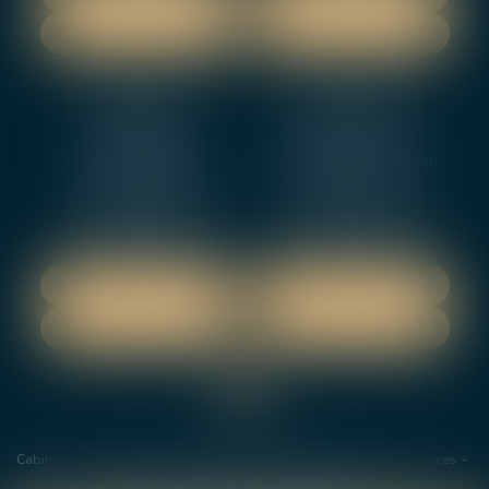
NOUS CONTACTER
NOUS CONTACTER
NEVERS
ORLEANS
12 rue Gambetta
3-5 boulevard de Verdun
58000 NEVERS
45000 Orleans
Tél :
02 48 27 10 80
Tél :
02 46 72 01 24
Fax : 02 48 21 10 89
Fax : 02 48 27 10 89
NOUS LOCALISER
NOUS LOCALISER
NOUS CONTACTER
NOUS CONTACTER
Cabinet
Les avocats
Domaines de Compétences
Actus
Services
Honoraires
Plan du site
Mentions légales