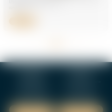
IJSS à compter du 1er avril
02/04/2025
Lire la suite
<<
<
...
23
24
25
26
27
28
29
...
>
>>
BOURGES
VIERZON
4, rue Porte Jaune
5 ter. rue de la Gaucherie
18000 BOURGES
18000 Vierzon
Tél :
02 48 27 10 80
Tél :
02 48 75 08 13
Fax : 02 48 27 10 89
Fax : 02 48 71 29 92
NOUS LOCALISER
NOUS LOCALISER