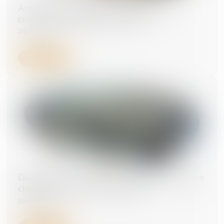
Arrêt maladie suspect : tout savoir sur la
contre-visite médicale patronale
24/02/2025
Lire la suite
Discrimination au travail : la charge de la preuve
clarifiée par la Cour de cassation
19/02/2025