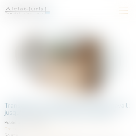
Transaction et rupture du contrat de travail :
jusqu'où va la renonciation du salarié ?
Publié le :
17/02/2025
Droit du travail - Salariés
/
Relation individuelles au travail
Source :
www.lemag-juridique.com