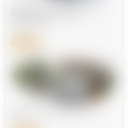
Signalements de harcèlement sexuel : le
Défenseur des droits publie ses
recommandations
13/02/2025
Lire la suite
Mise à jour des taux et barèmes 2025
12/02/2025