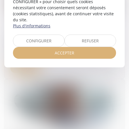
CONFIGURER » pour choisir quels cookies
nécessitant votre consentement seront déposés
(cookies statistiques), avant de continuer votre visite
du site.
Plus d'informations
Indemnité transactionnelle et cotisations
CONFIGURER
REFUSER
sociales : la Cour de cassation tranche !
ACCEPTER
14/02/2025
Lire la suite