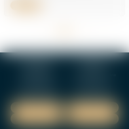
Lire la suite
<<
<
...
27
28
29
30
31
32
33
...
>
>>
BOURGES
VIERZON
4, rue Porte Jaune
5 ter. rue de la Gaucherie
18000 BOURGES
18000 Vierzon
Tél :
02 48 27 10 80
Tél :
02 48 75 08 13
Fax : 02 48 27 10 89
Fax : 02 48 71 29 92
NOUS LOCALISER
NOUS LOCALISER
NOUS CONTACTER
NOUS CONTACTER