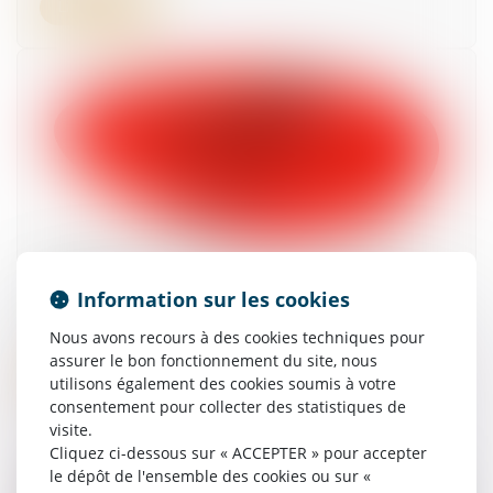
Lire la suite
Combien de jours de carence en cas d’arrêt
maladie ?
Information sur les cookies
19/02/2025
Nous avons recours à des cookies techniques pour
assurer le bon fonctionnement du site, nous
Lire la suite
utilisons également des cookies soumis à votre
consentement pour collecter des statistiques de
visite.
Cliquez ci-dessous sur « ACCEPTER » pour accepter
le dépôt de l'ensemble des cookies ou sur «