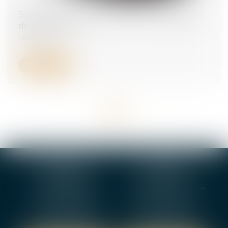
Salariée enceinte : quelles sont les obligations
de l’employeur ?
16/04/2025
Lire la suite
<<
<
1
2
3
4
5
>
>>
BOURGES
VIERZON
4, rue Porte Jaune
5 ter. rue de la Gaucherie
18000 BOURGES
18000 Vierzon
Tél :
02 48 27 10 80
Tél :
02 48 75 08 13
Fax : 02 48 27 10 89
Fax : 02 48 71 29 92