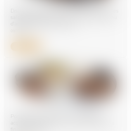
Discriminations au travail -Du nouveau pour les
salariés engagés dans un parcours de PMA ou
d'adoption | Service-Public.fr
09/07/2025
Lire la suite
Portabilité des garanties : les prestations
acquises doivent être versées même après la
fin de la période