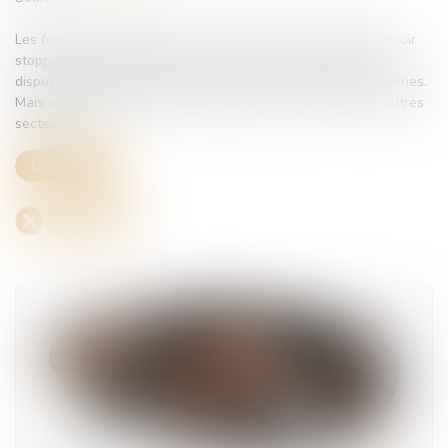
Les fortes chaleurs peuvent pousser votre employeur à vouloir
stopper l’activité des salariés en extérieur. Dans le BTP, un
dispositif dédié à cette situation existe : le chômage intempéries.
Mais quand s’applique-t-il exactement et qu’en est-il des autres
secteurs ?...
Lire la suite