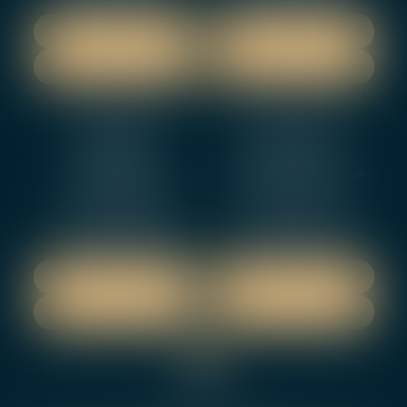
NOUS LOCALISER
NOUS LOCALISER
NOUS CONTACTER
NOUS CONTACTER
NEVERS
ORLEANS
12 rue Gambetta
3-5 boulevard de Verdun
58000 NEVERS
45000 Orleans
Tél :
02 48 27 10 80
Tél :
02 46 72 01 24
Fax : 02 48 21 10 89
Fax : 02 48 27 10 89
NOUS LOCALISER
NOUS LOCALISER
NOUS CONTACTER
NOUS CONTACTER