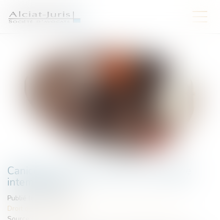
Canicule : qui peut recourir au chômage
intempéries ?
Publié le :
25/06/2025
Droit du travail - Salariés
/
Droit de la protection sociale
Source :
www.qiiro.eu