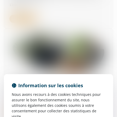
13/06/2025
Lire la suite
Chikungunya à La Réunion : les parlementaires
Information sur les cookies
demandent la suspension des jours de carence
pour les arrêts maladies
Nous avons recours à des cookies techniques pour
14/05/2025
assurer le bon fonctionnement du site, nous
utilisons également des cookies soumis à votre
consentement pour collecter des statistiques de
Lire la suite
visite.