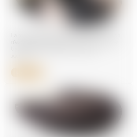
La mise à disposition d'un véhicule de fonction
n'exonère pas l'employeur du versement de
l'indemnité d'occupation du domicile
30/04/2025
Lire la suite