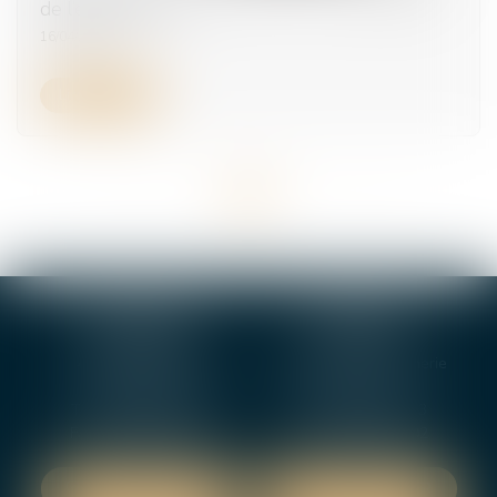
de l’employeur ?
16/04/2025
Lire la suite
<<
<
1
2
3
4
5
>
>>
BOURGES
VIERZON
4, rue Porte Jaune
5 ter. rue de la Gaucherie
18000 BOURGES
18000 Vierzon
Tél :
02 48 27 10 80
Tél :
02 48 75 08 13
Fax : 02 48 27 10 89
Fax : 02 48 71 29 92
NOUS LOCALISER
NOUS LOCALISER