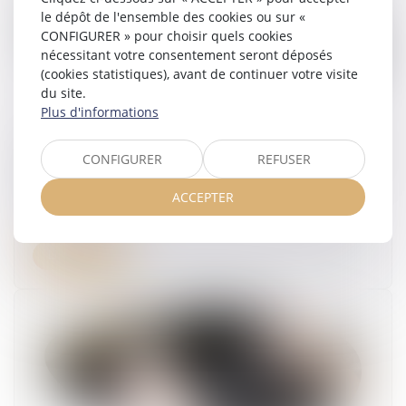
le dépôt de l'ensemble des cookies ou sur «
CONFIGURER » pour choisir quels cookies
nécessitant votre consentement seront déposés
(cookies statistiques), avant de continuer votre visite
du site.
Plus d'informations
Chikungunya à La Réunion : les parlementaires
CONFIGURER
REFUSER
demandent la suspension des jours de carence
pour les arrêts maladies
ACCEPTER
14/05/2025
Lire la suite