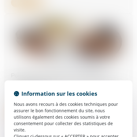
Lire la suite
Portabilité des garanties : les prestations
acquises doivent être versées même après la
fin de la période
Information sur les cookies
13/06/2025
Nous avons recours à des cookies techniques pour
assurer le bon fonctionnement du site, nous
Lire la suite
utilisons également des cookies soumis à votre
consentement pour collecter des statistiques de
visite.
Cliquez ci-dessous sur « ACCEPTER » pour accepter