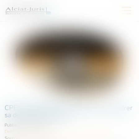
CPF : l'employeur peut désormais encadrer
sa dotation volontaire
Publié le :
06/05/2025
Droit du travail - Salariés
/
Droit de la protection sociale
Source :
www.legisocial.fr