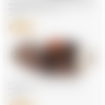
salariés engagés dans un parcours de PMA ou
d'adoption | Service-Public.fr
09/07/2025
Lire la suite
Canicule : qui peut recourir au chômage
intempéries ?
25/06/2025