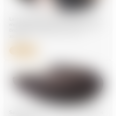
La mise à disposition d'un véhicule de fonction
n'exonère pas l'employeur du versement de
l'indemnité d'occupation du domicile
30/04/2025
Lire la suite
Salariée enceinte : quelles sont les obligations