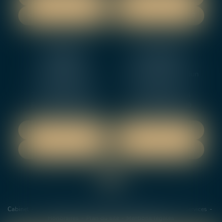
NOUS CONTACTER
NOUS CONTACTER
NEVERS
ORLEANS
12 rue Gambetta
3-5 boulevard de Verdun
58000 NEVERS
45000 Orleans
Tél :
02 48 27 10 80
Tél :
02 46 72 01 24
Fax : 02 48 21 10 89
Fax : 02 48 27 10 89
NOUS LOCALISER
NOUS LOCALISER
NOUS CONTACTER
NOUS CONTACTER
Cabinet
Les avocats
Domaines de Compétences
Actus
Services
Honoraires
Plan du site
Mentions légales