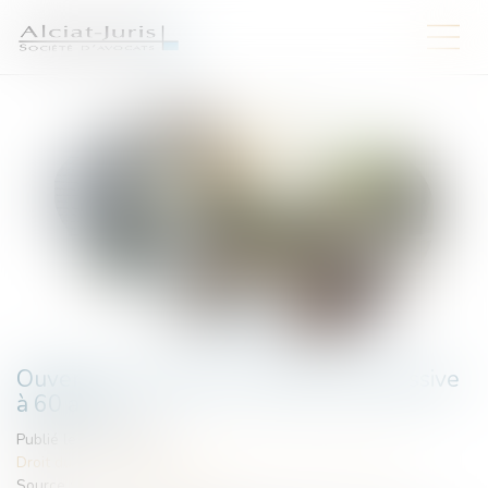
Ouverture du droit à la retraite progressive
à 60 ans
Publié le :
30/07/2025
Droit du travail - Salariés
/
Droit de la protection sociale
Source :
www.actu-juridique.fr