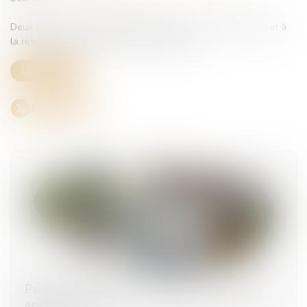
Deux décrets du 15 juillet 2025 abaissent l'ouverture du droit à
la retraite progressive de 62 ans à 60 ans...
Lire la suite
Peut-on reporter ses congés payés non pris
après le 31 mai ?