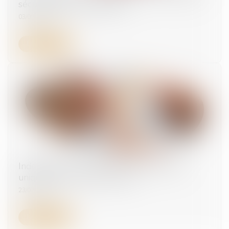
sécurisé devient obligatoire
03/09/2025
Lire la suite
Indemnités journalières : vers un montant
unique pour tous les salariés ?
23/07/2025
Lire la suite