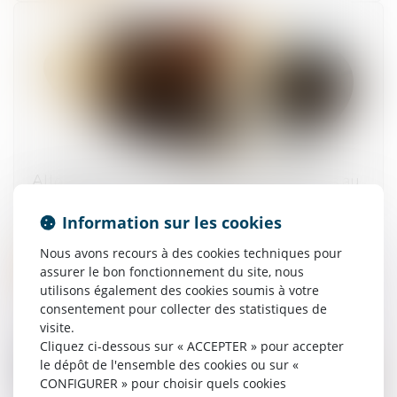
Allocation de retour à l'emploi -Quels droits au
chômage après un contrat d’alternance ?
Information sur les cookies
17/09/2025
Nous avons recours à des cookies techniques pour
Lire la suite
assurer le bon fonctionnement du site, nous
utilisons également des cookies soumis à votre
consentement pour collecter des statistiques de
visite.
Cliquez ci-dessous sur « ACCEPTER » pour accepter
le dépôt de l'ensemble des cookies ou sur «
CONFIGURER » pour choisir quels cookies