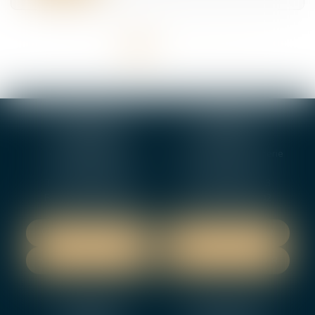
<<
<
1
2
3
4
5
>
>>
BOURGES
VIERZON
4, rue Porte Jaune
5 ter. rue de la Gaucherie
18000 BOURGES
18000 Vierzon
Tél :
02 48 27 10 80
Tél :
02 48 75 08 13
Fax : 02 48 27 10 89
Fax : 02 48 71 29 92
NOUS LOCALISER
NOUS LOCALISER
NOUS CONTACTER
NOUS CONTACTER