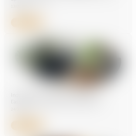
13/05/2026
Lire la suite
Indemnités journalières maternité de
l’assurance volontaire : des précisions !
24/09/2025
Lire la suite