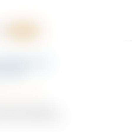
RES
CONTACT
ticipation des
à 750 €
la protection sociale
urs au coût de la formation
 € par contrat d’apprentissage