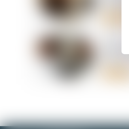
contributio
Lire la suite
23/06/2025
Chômage-i
BTP : les t
dévoilés
Lire la suite