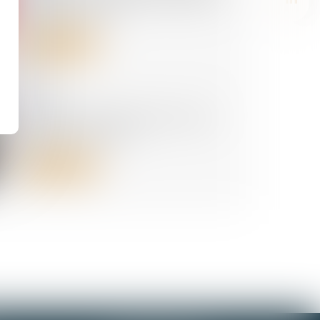
1er juillet 2025
Lire la suite
02/06/2025
TVA sociale, financement de la
protection sociale
Lire la suite