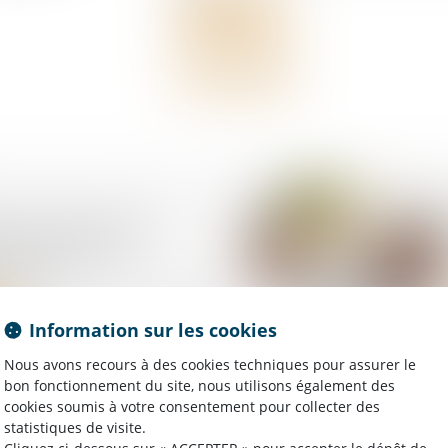
Lire la suite
iel thérapeutique :
on de salaire est
quise !
Information sur les cookies
Nous avons recours à des cookies techniques pour assurer le
bon fonctionnement du site, nous utilisons également des
cookies soumis à votre consentement pour collecter des
on des apprentis :
statistiques de visite.
n de cotisations et