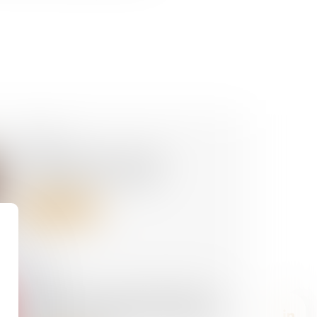
21/07/2025
Cotisation AGS : pas de
changement en juillet
Lire la suite
30/06/2025
Prévention du risque chaleur et
canicule : de nouvelles règles au