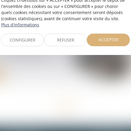
Cliquez ci-dessous sur « ACCEPTER » pour accepter le dépôt de
ns salariales
l'ensemble des cookies ou sur « CONFIGURER » pour choisir
quels cookies nécessitant votre consentement seront déposés
(cookies statistiques), avant de continuer votre visite du site.
Plus d'informations
ACCEPTER
CONFIGURER
REFUSER
ntempéries dans le
aux de cotisations sont
<<
<
1
2
3
4
5
>
>>