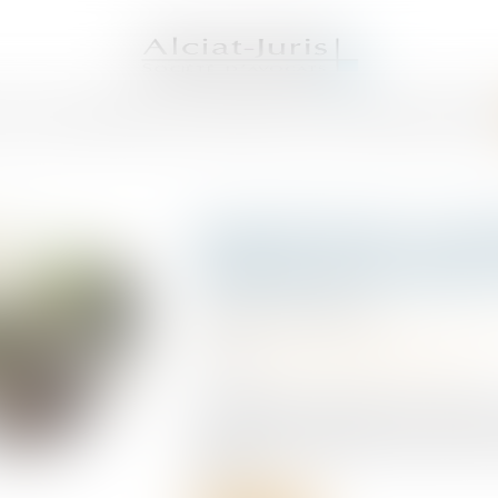
S AVOCATS
DOMAINES DE COMPÉTENCES
ACTUS
SERVICES
HONORAI
Apprentissage : la par
employeurs est fixée 
Publié le :
07/07/2025
Droit du travail - Employeurs
/
Droit de 
Source :
cabinet-rs.expert-infos.com
La participation forfaitaire des employe
théorique des apprentis est fixée à 750
conclu...