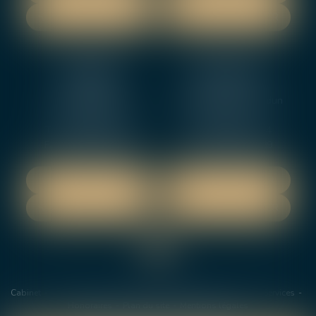
NOUS CONTACTER
NOUS CONTACTER
NEVERS
ORLEANS
12 rue Gambetta
3-5 boulevard de Verdun
58000 NEVERS
45000 Orleans
Tél :
02 48 27 10 80
Tél :
02 46 72 01 24
Fax : 02 48 21 10 89
Fax : 02 48 27 10 89
NOUS LOCALISER
NOUS LOCALISER
NOUS CONTACTER
NOUS CONTACTER
Cabinet
Les avocats
Domaines de Compétences
Actus
Services
Honoraires
Plan du site
Mentions légales