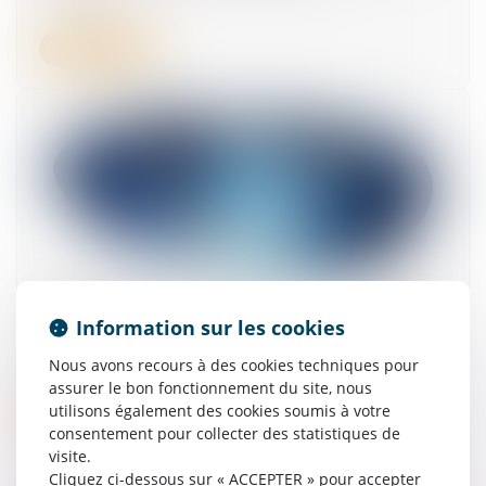
Lire la suite
Fin de vie droit à l'aide à mourir Proposition de
Information sur les cookies
loi Falorni
02/07/2026
Nous avons recours à des cookies techniques pour
assurer le bon fonctionnement du site, nous
utilisons également des cookies soumis à votre
Lire la suite
consentement pour collecter des statistiques de
visite.
Cliquez ci-dessous sur « ACCEPTER » pour accepter