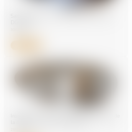
Santé publique : un nouveau pouvoir pour la
DGCCRF
30/07/2026
Lire la suite
Inscription à l'ordre des médecins : validation de
la distinction entre UE et États tiers
23/07/2026