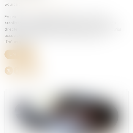
Source :
www.lemag-juridique.com
En principe, les établissements publics de santé et les
établissements d'hébergement peuvent exercer une action
directe contre les débiteurs alimentaires des personnes qu'ils
accueillent afin d'obtenir le remboursement des frais
d'hébergement...
Lire la suite