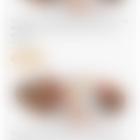
Loi du 26 mai 2026 visant à garantir l'égal accès
de tous à l'accompagnement et aux soins
palliatifs
04/06/2026
Lire la suite
ONIAM et collège d’experts : la composition