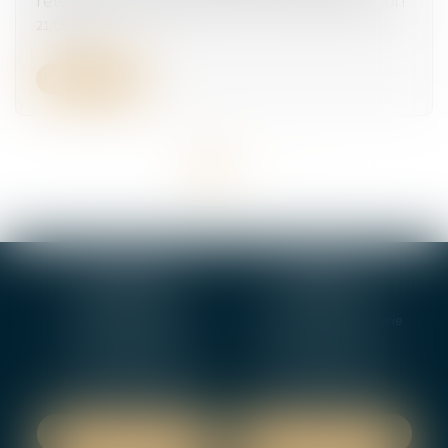
relève du règlement, pas du domaine de la loi !
21/05/2026
Lire la suite
<<
<
1
2
>
>>
BOURGES
VIERZON
4, rue Porte Jaune
5 ter. rue de la Gaucherie
18000 BOURGES
18000 Vierzon
Tél :
02 48 27 10 80
Tél :
02 48 75 08 13
Fax : 02 48 27 10 89
Fax : 02 48 71 29 92
NOUS LOCALISER
NOUS LOCALISER