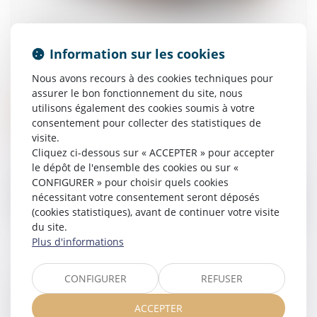
Harcèlement moral : l’absence de justification
des agissements de l’employeur lui est
Information sur les cookies
imputable
24/03/2025
Nous avons recours à des cookies techniques pour
assurer le bon fonctionnement du site, nous
utilisons également des cookies soumis à votre
Lire la suite
consentement pour collecter des statistiques de
visite.
Cliquez ci-dessous sur « ACCEPTER » pour accepter
le dépôt de l'ensemble des cookies ou sur «
CONFIGURER » pour choisir quels cookies
nécessitant votre consentement seront déposés
(cookies statistiques), avant de continuer votre visite
du site.
Plus d'informations
CONFIGURER
REFUSER
La rupture abusive de la période d’essai ne peut
être fondée uniquement sur des circonstances
ACCEPTER
antérieures au contrat de travail !