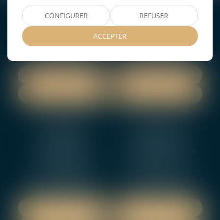
BOURGES
VIERZON
CONFIGURER
REFUSER
4, rue Porte Jaune
5 ter. rue de la Gaucherie
18000 BOURGES
18000 Vierzon
ACCEPTER
Tél :
02 48 27 10 80
Tél :
02 48 75 08 13
Fax : 02 48 27 10 89
Fax : 02 48 71 29 92
NOUS LOCALISER
NOUS LOCALISER
NOUS CONTACTER
NOUS CONTACTER
NEVERS
ORLEANS
12 rue Gambetta
3-5 boulevard de Verdun
58000 NEVERS
45000 Orleans
Tél :
02 48 27 10 80
Tél :
02 46 72 01 24
Fax : 02 48 21 10 89
Fax : 02 48 27 10 89
NOUS LOCALISER
NOUS LOCALISER