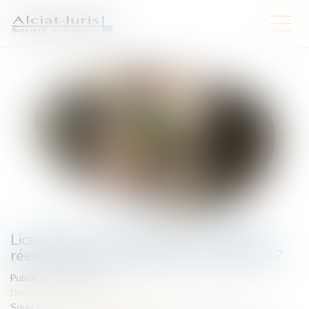
Licenciement économique et priorité de
réembauche : quel impact en cas d’oubli ?
Publié le :
11/03/2025
Droit du travail - Salariés
/
Relation collectives au travail
Source :
www.lemag-juridique.com