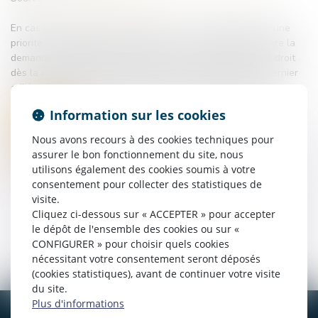
En cas de licenciement économique, le salarié bénéficie d’une
priorité de réembauche pendant un an, à condition d’en faire la
demande. L’employeur est tenu d’informer le salarié de ce droit
dès la notification du licenciement, y compris lorsque ce dernier
adhère à un contrat de sécurisation professionnelle (CSP)...
Information sur les cookies
Lire la suite
Nous avons recours à des cookies techniques pour
assurer le bon fonctionnement du site, nous
utilisons également des cookies soumis à votre
consentement pour collecter des statistiques de
visite.
Cliquez ci-dessous sur « ACCEPTER » pour accepter
le dépôt de l'ensemble des cookies ou sur «
<<
<
1
>
>>
CONFIGURER » pour choisir quels cookies
nécessitant votre consentement seront déposés
(cookies statistiques), avant de continuer votre visite
du site.
Plus d'informations