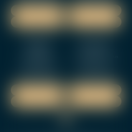
NOUS LOCALISER
NOUS LOCALISER
NOUS CONTACTER
NOUS CONTACTER
NEVERS
ORLEANS
12 rue Gambetta
3-5 boulevard de Verdun
58000 NEVERS
45000 Orleans
Tél :
02 48 27 10 80
Tél :
02 46 72 01 24
Fax : 02 48 21 10 89
Fax : 02 48 27 10 89
NOUS LOCALISER
NOUS LOCALISER
NOUS CONTACTER
NOUS CONTACTER