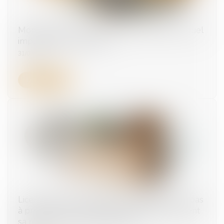
Monétiser la 5e semaine de congés payés, quel
impact côté employeur ?
31/07/2025
Lire la suite
Licenciement économique : l'employeur n’a pas
à prouver le succès de sa stratégie, seulement
sa réaction face aux difficultés