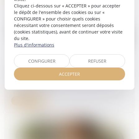
Cliquez ci-dessous sur « ACCEPTER » pour accepter
le dépôt de l'ensemble des cookies ou sur «
CONFIGURER » pour choisir quels cookies
nécessitant votre consentement seront déposés
(cookies statistiques), avant de continuer votre visite
du site.
Plus d'informations
CONFIGURER
REFUSER
Prise d’acte et discrimination syndicale : la Cour
ACCEPTER
de cassation rappelle le niveau de preuve exigé
10/07/2025
Lire la suite