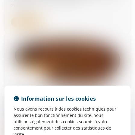
23/07/2025
Lire la suite
Demande orale non communiquée : la Cour de
Information sur les cookies
cassation rappelle à l’ordre le conseil de
prud’hommes
Nous avons recours à des cookies techniques pour
16/07/2025
assurer le bon fonctionnement du site, nous
utilisons également des cookies soumis à votre
consentement pour collecter des statistiques de
Lire la suite
visite.