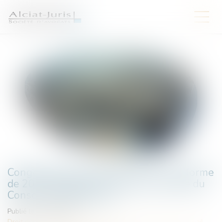
Congés payés et arrêt de travail : la réforme
de 2024 échappe (encore) au contrôle du
Conseil constitutionnel
Publié le :
18/06/2025
Droit du travail - Employeurs
/
Relation individuelles au travail