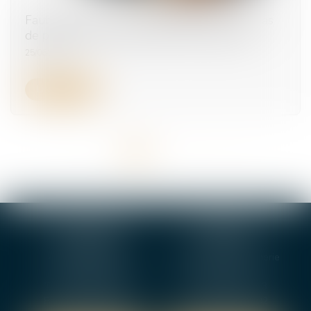
Faute grave et rupture anticipée du CDD : pas
de procédure de licenciement à respecter
25/06/2025
Lire la suite
<<
<
1
2
3
4
5
>
>>
BOURGES
VIERZON
4, rue Porte Jaune
5 ter. rue de la Gaucherie
18000 BOURGES
18000 Vierzon
Tél :
02 48 27 10 80
Tél :
02 48 75 08 13
Fax : 02 48 27 10 89
Fax : 02 48 71 29 92