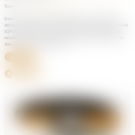
Source :
www.lemag-juridique.com
Dans un arrêt rendu le 28 mai 2025, la Cour de cassation a
déclaré irrecevable une question prioritaire de constitutionnalité
(QPC) visant l'article 37 de la loi n°024-364 du 22 avril 2024,
relatif à la prise en compte des arrêts pour accident du travail
dans le calcul des congés payés...
Lire la suite