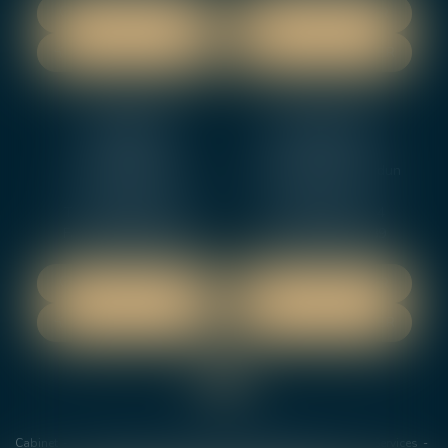
NOUS LOCALISER
NOUS LOCALISER
NOUS CONTACTER
NOUS CONTACTER
NEVERS
ORLEANS
12 rue Gambetta
3-5 boulevard de Verdun
58000 NEVERS
45000 Orleans
Tél :
02 48 27 10 80
Tél :
02 46 72 01 24
Fax : 02 48 21 10 89
Fax : 02 48 27 10 89
NOUS LOCALISER
NOUS LOCALISER
NOUS CONTACTER
NOUS CONTACTER
Cabinet
Les avocats
Domaines de Compétences
Actus
Services