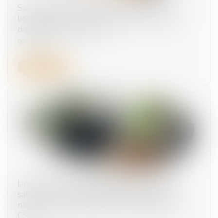
Salarié protégé : un refus d'autorisation de
licenciement ne suffit pas à présumer une
discrimination syndicale
06/08/2026
Lire la suite
Licenciement économique de moins de dix
salariés : la contestation d'une expertise
n'interrompt pas le délai de consultation du
CSE