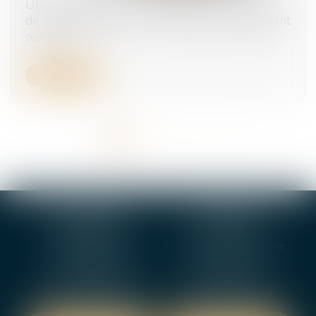
Uber échappe à la requalification : pas de lien
de subordination pour le chauffeur indépendant
06/08/2025
Lire la suite
<<
<
1
2
3
4
5
>
>>
BOURGES
VIERZON
4, rue Porte Jaune
5 ter. rue de la Gaucherie
18000 BOURGES
18000 Vierzon
Tél :
02 48 27 10 80
Tél :
02 48 75 08 13
Fax : 02 48 27 10 89
Fax : 02 48 71 29 92