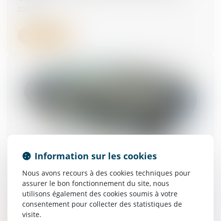
22/07/2026
Lire la suite
Obligation de formation : le manquement de
Information sur les cookies
l'employeur n'ouvre pas automatiquement
Nous avons recours à des cookies techniques pour
droit à réparation !
assurer le bon fonctionnement du site, nous
01/07/2026
utilisons également des cookies soumis à votre
consentement pour collecter des statistiques de
Lire la suite
visite.