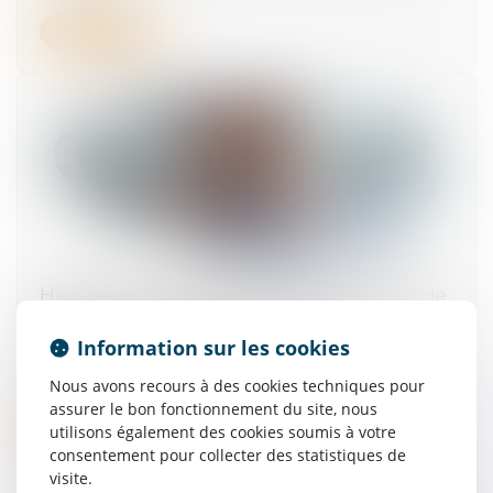
Lire la suite
Heures de nuit, durées maximales, bulletins de
paie : la Cour de cassation recadre les
obligations de l'employeur
Information sur les cookies
07/05/2025
Nous avons recours à des cookies techniques pour
assurer le bon fonctionnement du site, nous
Lire la suite
utilisons également des cookies soumis à votre
consentement pour collecter des statistiques de
visite.