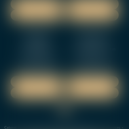
NOUS LOCALISER
NOUS LOCALISER
NOUS CONTACTER
NOUS CONTACTER
NEVERS
ORLEANS
12 rue Gambetta
3-5 boulevard de Verdun
58000 NEVERS
45000 Orleans
Tél :
02 48 27 10 80
Tél :
02 46 72 01 24
Fax : 02 48 21 10 89
Fax : 02 48 27 10 89
NOUS LOCALISER
NOUS LOCALISER
NOUS CONTACTER
NOUS CONTACTER
Cabinet
Les avocats
Domaines de Compétences
Actus
Services