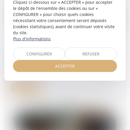
Cliquez ci-dessous sur « ACCEPTER » pour accepter
le dépôt de l'ensemble des cookies ou sur «
CONFIGURER » pour choisir quels cookies
nécessitant votre consentement seront déposés
(cookies statistiques), avant de continuer votre visite
du site.
Plus d'informations
Le cessibilité des droits issus du CPF n'est pas
CONFIGURER
REFUSER
autorisée, y compris au sein de la cellule
familiale
ACCEPTER
29/04/2025
Lire la suite