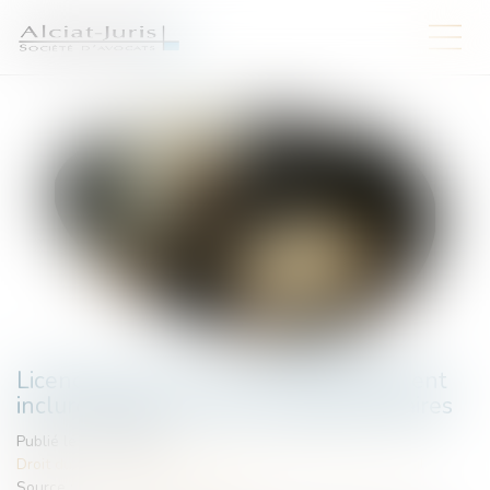
Licenciement nul : les indemnités doivent
inclure primes et heures supplémentaires
Publié le :
14/04/2025
Droit du travail - Salariés
/
Relation individuelles au travail
Source :
www.lemag-juridique.com