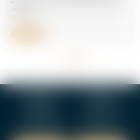
entre la convocation à entretien et l'entretien
préalable
08/04/2025
Lire la suite
<<
<
1
2
3
4
5
6
>
>>
BOURGES
VIERZON
4, rue Porte Jaune
5 ter. rue de la Gaucherie
18000 BOURGES
18000 Vierzon
Tél :
02 48 27 10 80
Tél :
02 48 75 08 13
Fax : 02 48 27 10 89
Fax : 02 48 71 29 92