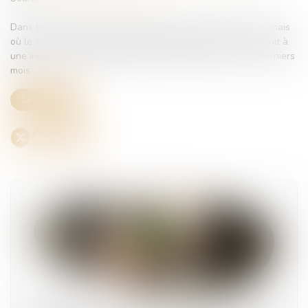
Dans le cadre d’un licenciement reconnu comme étant nul, mais
où le salarié ne demande pas sa réintégration, celui-ci a droit à
une indemnité minimale équivalente aux salaires des six derniers
mois...
Lire la suite