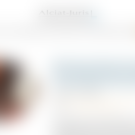
S AVOCATS
DOMAINES DE COMPÉTENCES
ACTUS
SERVICES
HONORAI
Rechute et faute inexc
de cassation ferme la
nouveau délai de pres
Publié le :
11/02/2025
Droit du travail - Employeurs
/
Responsa
Source :
www.lemag-juridique.com
Par une décision du 23 janvier 2025, la
transmettre au Conseil constitutionnel u