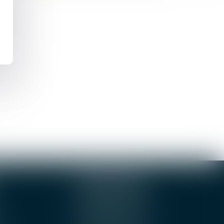
5 :
ORLEANS
3-5 boulevard de Verdun
45000 Orleans