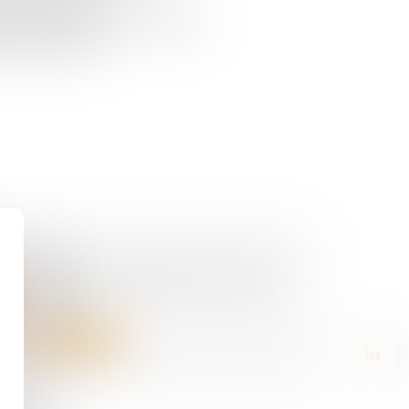
tion de l’action en
 de l’employeur en cas de rechute
 professionnelle...
07/02/2025
Accidents du travail : les morts
cachés
Lire la suite