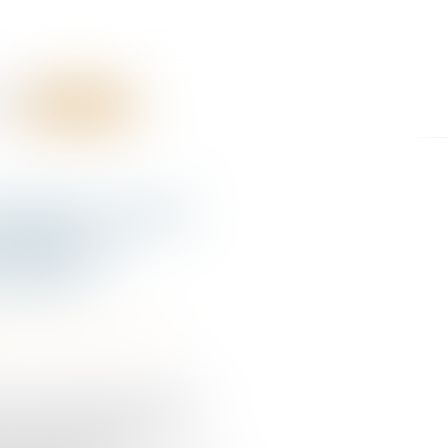
RES
CONTACT
usable : la Cour
 porte à un
cription
bilité accident du travail
 Cour de cassation a refusé de
ne question prioritaire de