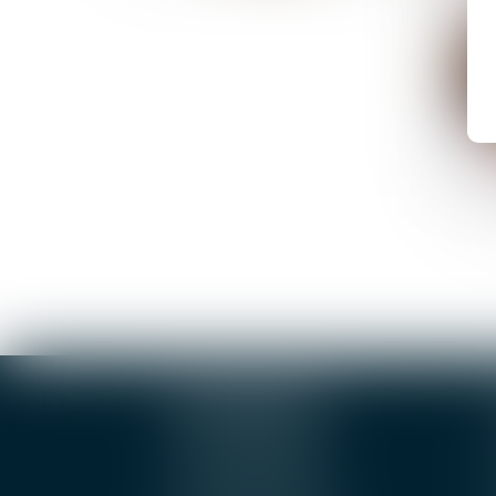
BOURGES
4, rue Porte Jaune
5
18000 BOURGES