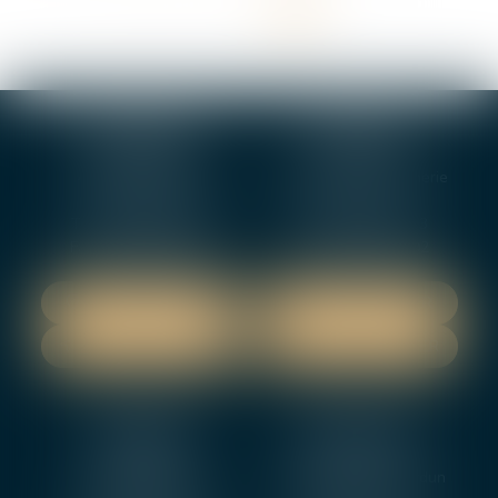
<<
<
1
2
3
4
>
>>
BOURGES
VIERZON
4, rue Porte Jaune
5 ter. rue de la Gaucherie
18000 BOURGES
18000 Vierzon
Tél :
02 48 27 10 80
Tél :
02 48 75 08 13
Fax : 02 48 27 10 89
Fax : 02 48 71 29 92
NOUS LOCALISER
NOUS LOCALISER
NOUS CONTACTER
NOUS CONTACTER
NEVERS
ORLEANS
12 rue Gambetta
3-5 boulevard de Verdun