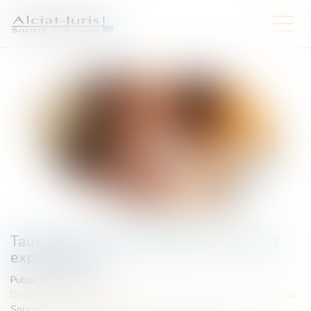
Taux de cotisation ATMP 2025 : calcul et
explications
Publié le :
10/01/2025
Droit du travail - Employeurs
/
Responsabilité accident du travail
Source :
www.juritravail.com