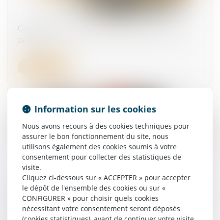
Compte professionnel de prévention (C2P)
28/03/2025
Lire la suite
Information sur les cookies
Nous avons recours à des cookies techniques pour
assurer le bon fonctionnement du site, nous
utilisons également des cookies soumis à votre
consentement pour collecter des statistiques de
visite.
Cliquez ci-dessous sur « ACCEPTER » pour accepter
Rechute et faute inexcusable : la Cour de
le dépôt de l'ensemble des cookies ou sur «
cassation ferme la porte à un nouveau délai de
CONFIGURER » pour choisir quels cookies
prescription
nécessitant votre consentement seront déposés
(cookies statistiques), avant de continuer votre visite
11/02/2025