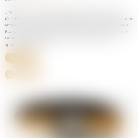
Une cotisation accident du travail/maladie professionnelle
(AT/MP) est à la charge de l’employeur. Le taux est notifié chaque
année par la Caisse d’Assurance Retraite et de Santé au Travail
(Carsat). Les modalités de calcul du taux de cotisations varient
selon l’effectif et la branche professionnelle à laquelle
appartient l’employeur...
Lire la suite