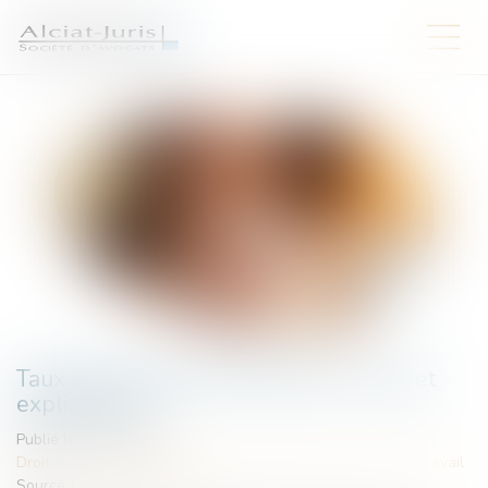
Taux de cotisation ATMP 2025 : calcul et
explications
Publié le :
10/01/2025
Droit du travail - Employeurs
/
Responsabilité accident du travail
Source :
www.juritravail.com