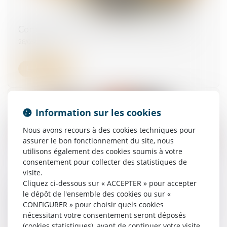
Compte professionnel de prévention (C2P)
28/03/2025
Lire la suite
Information sur les cookies
Nous avons recours à des cookies techniques pour
assurer le bon fonctionnement du site, nous
utilisons également des cookies soumis à votre
consentement pour collecter des statistiques de
visite.
Cliquez ci-dessous sur « ACCEPTER » pour accepter
Rechute et faute inexcusable : la Cour de
le dépôt de l'ensemble des cookies ou sur «
cassation ferme la porte à un nouveau délai de
CONFIGURER » pour choisir quels cookies
prescription
nécessitant votre consentement seront déposés
(cookies statistiques), avant de continuer votre visite
11/02/2025