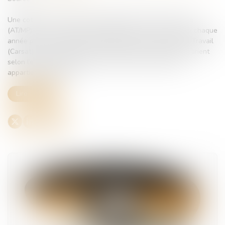
Une cotisation accident du travail/maladie professionnelle
(AT/MP) est à la charge de l’employeur. Le taux est notifié chaque
année par la Caisse d’Assurance Retraite et de Santé au Travail
(Carsat). Les modalités de calcul du taux de cotisations varient
selon l’effectif et la branche professionnelle à laquelle
appartient l’employeur...
Lire la suite