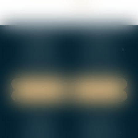
<<
<
1
2
3
4
>
>>
BOURGES
VIERZON
4, rue Porte Jaune
5 ter. rue de la Gaucherie
18000 BOURGES
18000 Vierzon
Tél :
02 48 27 10 80
Tél :
02 48 75 08 13
Fax : 02 48 27 10 89
Fax : 02 48 71 29 92
NOUS LOCALISER
NOUS LOCALISER
NOUS CONTACTER
NOUS CONTACTER
NEVERS
ORLEANS
12 rue Gambetta
3-5 boulevard de Verdun