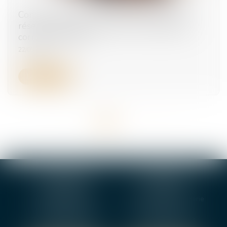
Conduite d’engins et travaux à proximité de
réseaux : comment obtenir les autorisations
correspondantes ?
22/05/2025
Lire la suite
<<
<
1
2
3
4
>
>>
BOURGES
VIERZON
4, rue Porte Jaune
5 ter. rue de la Gaucherie
18000 BOURGES
18000 Vierzon
Tél :
02 48 27 10 80
Tél :
02 48 75 08 13