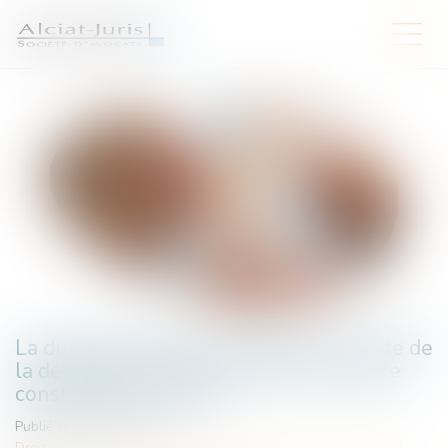
La durée d’exposition s’apprécie à la date de
la déclaration, pas à celle de la première
constatation médicale
Publié le :
17/07/2025
Droit du travail - Salariés
/
Responsabilité accident du travail