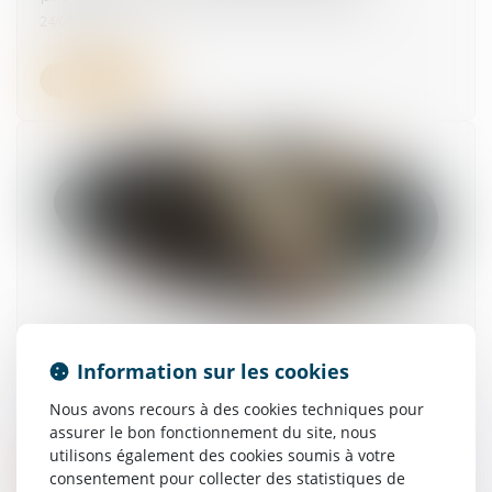
24/07/2025
Lire la suite
Obligation de sécurité : l’employeur doit vérifier
l’effectivité des préconisations du médecin du
Information sur les cookies
travail
Nous avons recours à des cookies techniques pour
26/06/2025
assurer le bon fonctionnement du site, nous
utilisons également des cookies soumis à votre
Lire la suite
consentement pour collecter des statistiques de