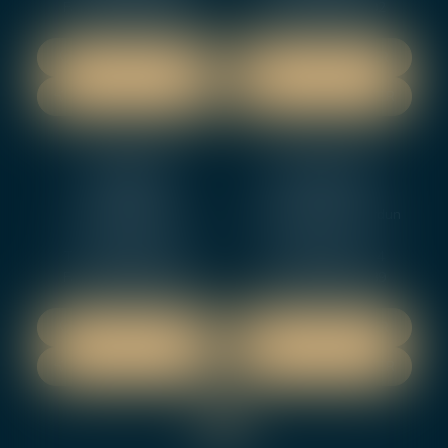
Fax : 02 48 27 10 89
Fax : 02 48 71 29 92
NOUS LOCALISER
NOUS LOCALISER
NOUS CONTACTER
NOUS CONTACTER
NEVERS
ORLEANS
12 rue Gambetta
3-5 boulevard de Verdun
58000 NEVERS
45000 Orleans
Tél :
02 48 27 10 80
Tél :
02 46 72 01 24
Fax : 02 48 21 10 89
Fax : 02 48 27 10 89
NOUS LOCALISER
NOUS LOCALISER
NOUS CONTACTER
NOUS CONTACTER