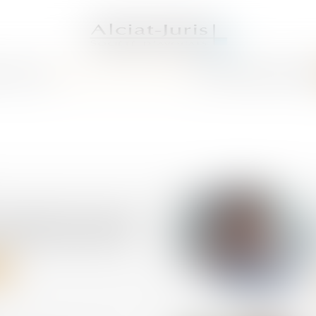
S AVOCATS
DOMAINES DE COMPÉTENCES
ACTUS
SERVICES
HONORAI
régularisation possible
nomalies persistantes