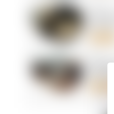
03/08/2026
Suivi DSN 
anomalies 
substituti
Lire la suite
27/07/2026
Prélèvemen
l’abatteme
contrats c
Lire la suite