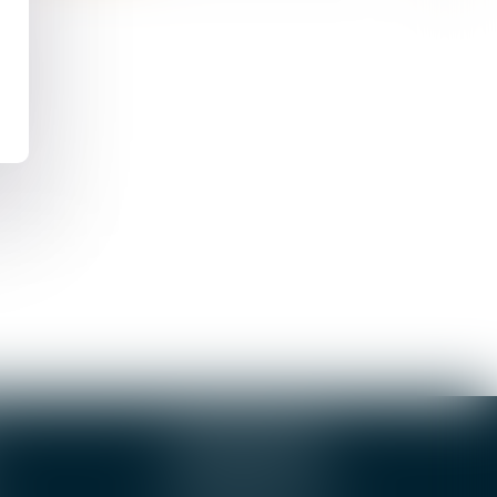
e
ORLEANS
3-5 boulevard de Verdun