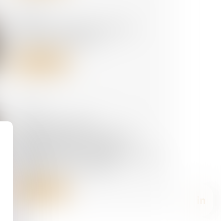
28/07/2026
Télétravail depuis le lieu de
vacances : possible ?
Lire la suite
24/07/2026
Accident du travail :
l'indemnisation ne peut être
sollicitée devant le juge
prud'homal sur le fondement de
l'obligation de sécurité
Lire la suite