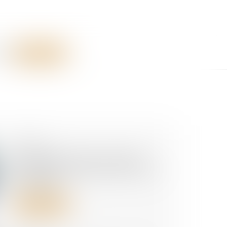
RES
CONTACT
04/08/2026
Harcèlement moral : les faits
doivent être examinés dans leur
ensemble
Lire la suite