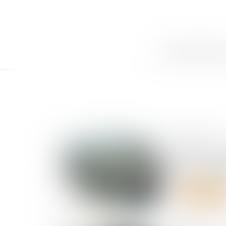
ACCUEIL
CABINET
LE
05/08/2026
DSN : une 
en cas d’a
Lire la suite