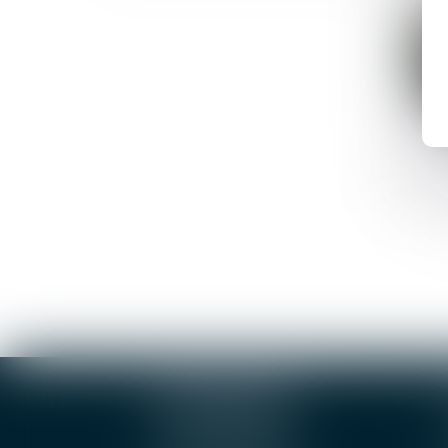
BOURGES
4, rue Porte Jaune
5