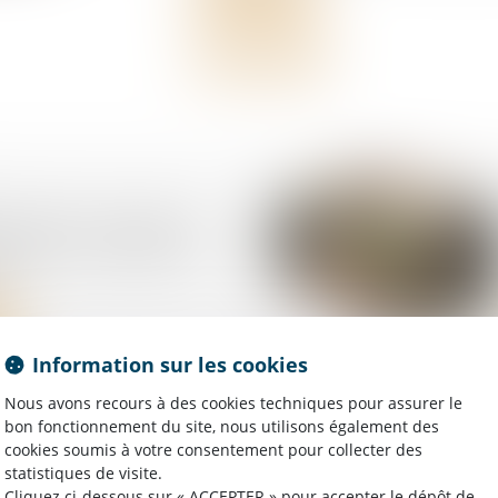
 AT/MP : contester le
fit pas à contester le
t
Information sur les cookies
Nous avons recours à des cookies techniques pour assurer le
bon fonctionnement du site, nous utilisons également des
de formation : le
cookies soumis à votre consentement pour collecter des
t de l'employeur
statistiques de visite.
as automatiquement
Cliquez ci-dessous sur « ACCEPTER » pour accepter le dépôt de