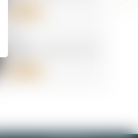
Lire la suite
29/06/2026
La réduction générale dégressive
unique
Lire la suite