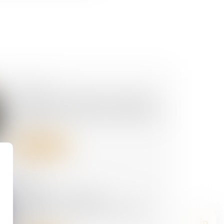
02/07/2026
Harcèlement sexuel : la victime
n'a pas besoin d'être directement
visée
Lire la suite
01/07/2026
Accidents du travail :
indemnisation limitée à quatre
ans