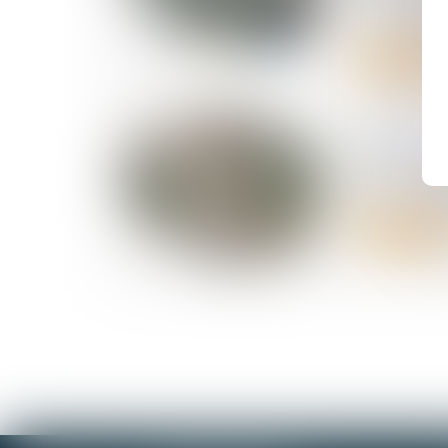
droit à répa
Lire la suite
30/06/2026
RGDU : que
Smic brut 
Lire la suite