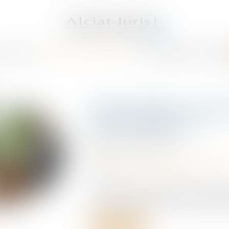
S AVOCATS
DOMAINES DE COMPÉTENCES
ACTUS
SERVICES
HONORAI
Arrêt maladie : ruptu
et discrimination
Publié le :
03/07/2026
Droit du travail - Employeurs
/
Responsa
Source :
www.lemag-juridique.com
Un salarié a été placé en arrêt de travai
cette période, l’employeur lui a proposé
Lire la suite