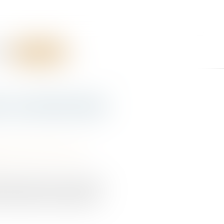
RES
CONTACT
re conventionnelle
bilité accident du travail
l à plusieurs reprises. Pendant
 une rupture conventionnelle...