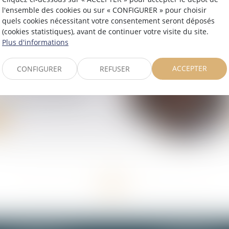
ration !
l'ensemble des cookies ou sur « CONFIGURER » pour choisir
quels cookies nécessitant votre consentement seront déposés
(cookies statistiques), avant de continuer votre visite du site.
Plus d'informations
ACCEPTER
CONFIGURER
REFUSER
l est le montant du
retenu pour 2026 ?
<<
<
1
2
3
4
5
6
7
>
>>
...