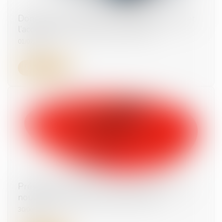
Données personnelles : le salarié peut exiger
l’accès à ses e-mails professionnels
01/07/2025
Lire la suite
Prévention du risque chaleur et canicule : de
nouvelles règles au 1er juillet 2025
30/06/2025