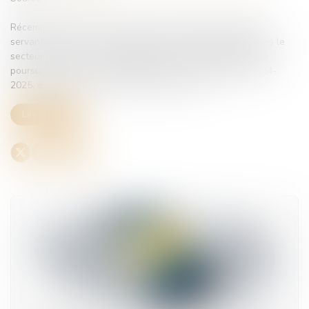
Récemment, les taux de cotisations chômage-intempéries,
servant à financer l’indemnisation des arrêts de travail dans le
secteur du BTP en cas d’intempéries rendant impossible la
poursuite du travail, ont été fixés pour les campagnes 2024-
2025, d’une part, et 2025-2026, d’autre part...
Lire la suite