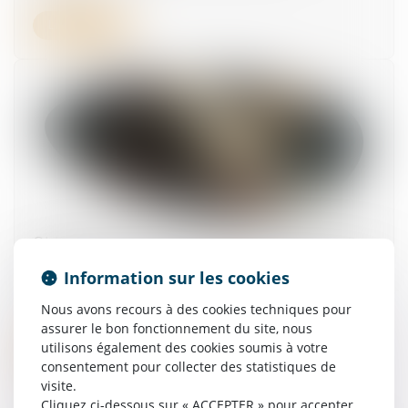
Lire la suite
Obligation de sécurité : l’employeur doit vérifier
l’effectivité des préconisations du médecin du
Information sur les cookies
travail
26/06/2025
Nous avons recours à des cookies techniques pour
assurer le bon fonctionnement du site, nous
utilisons également des cookies soumis à votre
Lire la suite
consentement pour collecter des statistiques de
visite.
Cliquez ci-dessous sur « ACCEPTER » pour accepter