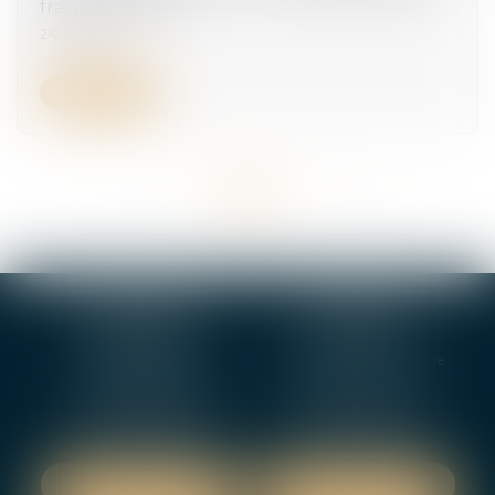
fractionnement
24/06/2025
Lire la suite
<<
<
...
12
13
14
15
16
17
18
...
>
>>
BOURGES
VIERZON
4, rue Porte Jaune
5 ter. rue de la Gaucherie
18000 BOURGES
18000 Vierzon
Tél :
02 48 27 10 80
Tél :
02 48 75 08 13
Fax : 02 48 27 10 89
Fax : 02 48 71 29 92
NOUS LOCALISER
NOUS LOCALISER