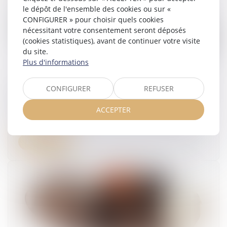
le dépôt de l'ensemble des cookies ou sur «
CONFIGURER » pour choisir quels cookies
nécessitant votre consentement seront déposés
(cookies statistiques), avant de continuer votre visite
du site.
Plus d'informations
CONFIGURER
REFUSER
Faute grave et rupture anticipée du CDD : pas
de procédure de licenciement à respecter
ACCEPTER
25/06/2025
Lire la suite