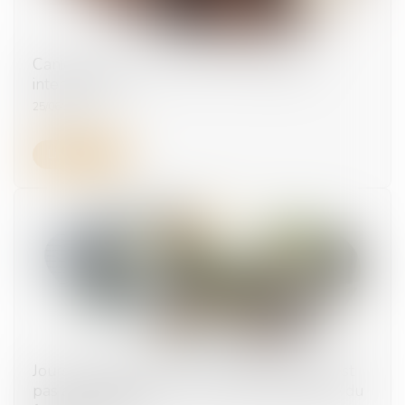
Canicule : qui peut recourir au chômage
intempéries ?
25/06/2025
Lire la suite
Jours de fractionnement : la renonciation n’est
pas automatique si c’est le salarié qui décide du