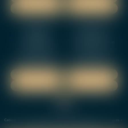
NOUS CONTACTER
NOUS CONTACTER
NEVERS
ORLEANS
12 rue Gambetta
3-5 boulevard de Verdun
58000 NEVERS
45000 Orleans
Tél :
02 48 27 10 80
Tél :
02 46 72 01 24
Fax : 02 48 21 10 89
Fax : 02 48 27 10 89
NOUS LOCALISER
NOUS LOCALISER
NOUS CONTACTER
NOUS CONTACTER
Cabinet
Les avocats
Domaines de Compétences
Actus
Services
Honoraires
Plan du site
Mentions légales