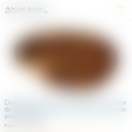
Demande orale non communiquée : la Cour
de cassation rappelle à l’ordre le conseil de
prud’hommes
Publié le :
16/07/2025
Droit du travail - Employeurs
/
Relation individuelles au travail