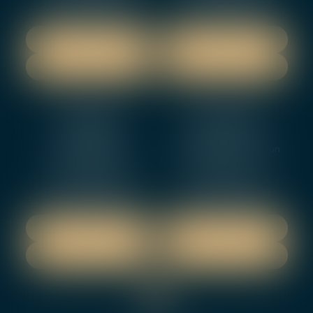
Fax : 02 48 27 10 89
Fax : 02 48 71 29 92
NOUS LOCALISER
NOUS LOCALISER
NOUS CONTACTER
NOUS CONTACTER
NEVERS
ORLEANS
12 rue Gambetta
3-5 boulevard de Verdun
58000 NEVERS
45000 Orleans
Tél :
02 48 27 10 80
Tél :
02 46 72 01 24
Fax : 02 48 21 10 89
Fax : 02 48 27 10 89
NOUS LOCALISER
NOUS LOCALISER
NOUS CONTACTER
NOUS CONTACTER