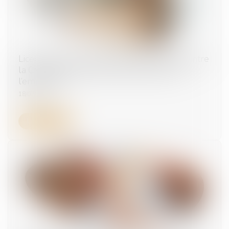
Licenciement contesté : attention, l’action contre
la CPAM n’interrompt pas le délai contre
l’employeur
18/07/2025
Lire la suite