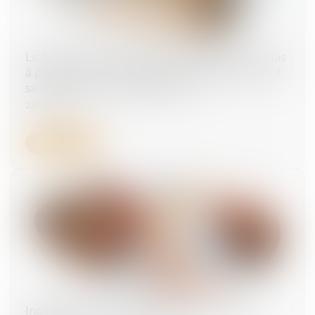
Licenciement économique : l'employeur n’a pas
à prouver le succès de sa stratégie, seulement
sa réaction face aux difficultés
23/07/2025
Lire la suite
Indemnités journalières : vers un montant