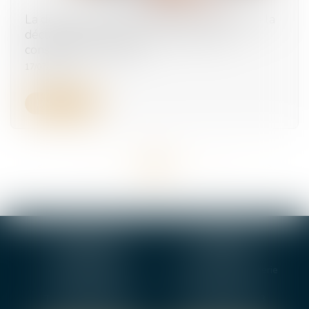
La durée d’exposition s’apprécie à la date de la
déclaration, pas à celle de la première
constatation médicale
17/07/2025
Lire la suite
<<
<
...
10
11
12
13
14
15
16
...
>
>>
BOURGES
VIERZON
4, rue Porte Jaune
5 ter. rue de la Gaucherie
18000 BOURGES
18000 Vierzon
Tél :
02 48 27 10 80
Tél :
02 48 75 08 13