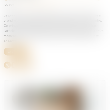
Source :
www.lemag-juridique.com
Le principe du contradictoire impose que chaque partie puisse
prendre connaissance des prétentions adverses et y répondre.
Ce principe fondamental du procès équitable, consacré par
l’article 16 du Code de procédure civile, s’impose au juge à tout
moment de la procédure, même lorsque l'une des parties est
absente...
Lire la suite