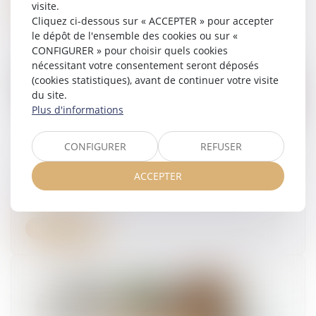
Lire la suite
visite.
Cliquez ci-dessous sur « ACCEPTER » pour accepter
le dépôt de l'ensemble des cookies ou sur «
CONFIGURER » pour choisir quels cookies
nécessitant votre consentement seront déposés
(cookies statistiques), avant de continuer votre visite
du site.
Plus d'informations
CONFIGURER
REFUSER
Cotisation AGS : pas de changement en juillet
ACCEPTER
21/07/2025
Lire la suite