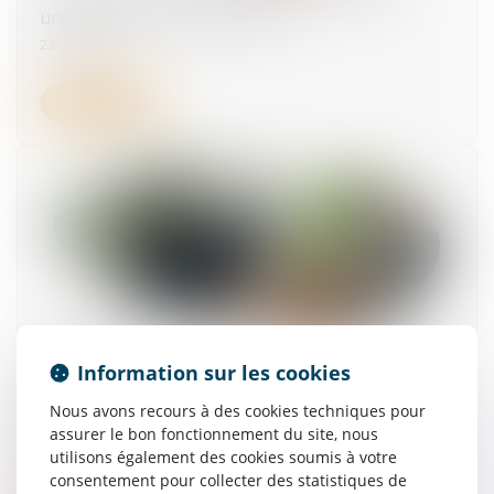
unique pour tous les salariés ?
23/07/2025
Lire la suite
Suspension pour non-vaccination : pas de
Information sur les cookies
départ à la retraite anticipé au nom de la
Nous avons recours à des cookies techniques pour
Constitution
assurer le bon fonctionnement du site, nous
22/07/2025
utilisons également des cookies soumis à votre
consentement pour collecter des statistiques de