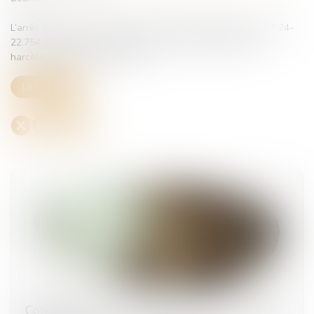
L’arrêt de la Cour de cassation, chambre sociale, pourvoi n° 24-
22.754 du 28 mai 2026, est relatif à la caractérisation du
harcèlement sexuel au travail...
Lire la suite
Cotisations AT/MP : contester le taux ne suffit