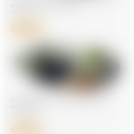
pas à contester le classement
06/07/2026
Lire la suite
Arrêt maladie : rupture conventionnelle et
discrimination
03/07/2026
Lire la suite