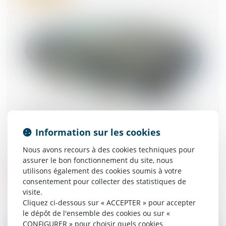
Obligation de formation : le manquement de
l'employeur n'ouvre pas automatiquement
Information sur les cookies
droit à réparation !
01/07/2026
Nous avons recours à des cookies techniques pour
assurer le bon fonctionnement du site, nous
utilisons également des cookies soumis à votre
Lire la suite
consentement pour collecter des statistiques de
visite.
Cliquez ci-dessous sur « ACCEPTER » pour accepter
le dépôt de l'ensemble des cookies ou sur «
CONFIGURER » pour choisir quels cookies