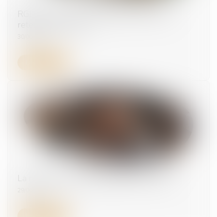
RGDU : quel est le montant du Smic brut
retenu pour 2026 ?
30/06/2026
Lire la suite
La réduction générale dégressive unique
29/06/2026
Lire la suite