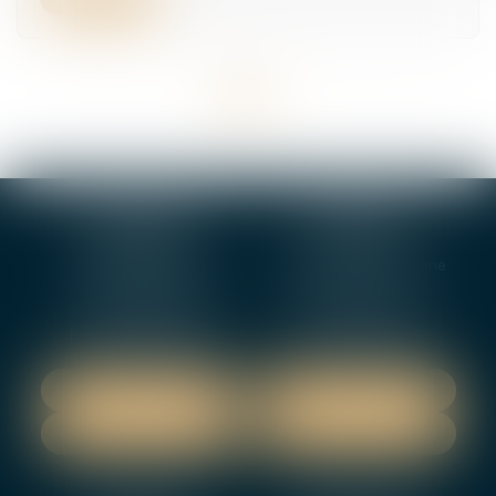
<<
<
1
2
3
4
5
6
7
...
>
>>
BOURGES
VIERZON
4, rue Porte Jaune
5 ter. rue de la Gaucherie
18000 BOURGES
18000 Vierzon
Tél :
02 48 27 10 80
Tél :
02 48 75 08 13
Fax : 02 48 27 10 89
Fax : 02 48 71 29 92
NOUS LOCALISER
NOUS LOCALISER
NOUS CONTACTER
NOUS CONTACTER