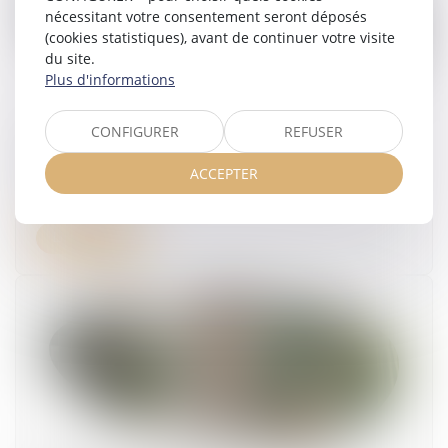
nécessitant votre consentement seront déposés
(cookies statistiques), avant de continuer votre visite
du site.
Plus d'informations
CONFIGURER
REFUSER
Accidents du travail : indemnisation limitée à
quatre ans
ACCEPTER
01/07/2026
Lire la suite