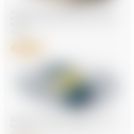
Actions gratuites annulées après transfert de
contrat : pas d’indemnisation sans preuve de
fraude
03/07/2025
Lire la suite
Données personnelles : le salarié peut exiger
l’accès à ses e-mails professionnels
01/07/2025