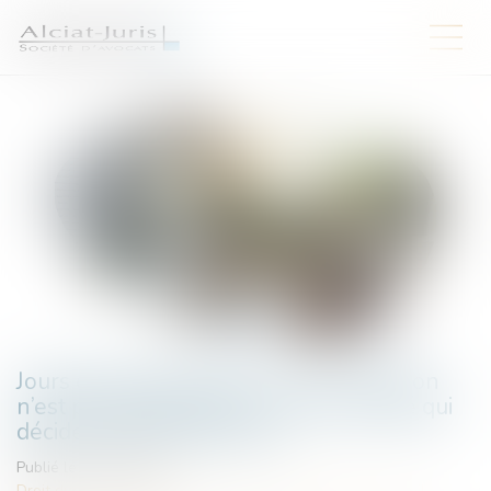
Jours de fractionnement : la renonciation
n’est pas automatique si c’est le salarié qui
décide du fractionnement
Publié le :
24/06/2025
Droit du travail - Salariés
/
Relation individuelles au travail