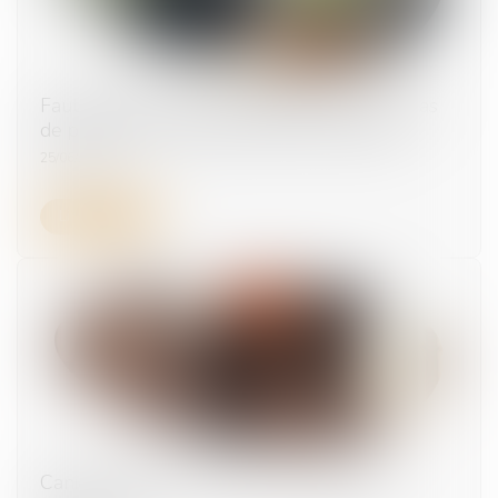
Faute grave et rupture anticipée du CDD : pas
de procédure de licenciement à respecter
25/06/2025
Lire la suite
Canicule : qui peut recourir au chômage