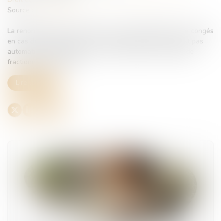
Source :
www.qiiro.eu
La renonciation d’un salarié aux jours supplémentaires de congés
en cas de fractionnement ne se présume pas. Et elle n’est pas
automatique simplement car c’est le salarié qui a décidé de
fractionner ses congés...
Lire la suite