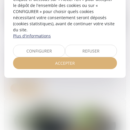
le dépôt de l'ensemble des cookies ou sur «
CONFIGURER » pour choisir quels cookies
nécessitant votre consentement seront déposés
(cookies statistiques), avant de continuer votre visite
du site.
Plus d'informations
CONFIGURER
REFUSER
Obligation de sécurité : l’employeur doit vérifier
l’effectivité des préconisations du médecin du
ACCEPTER
travail
26/06/2025
Lire la suite