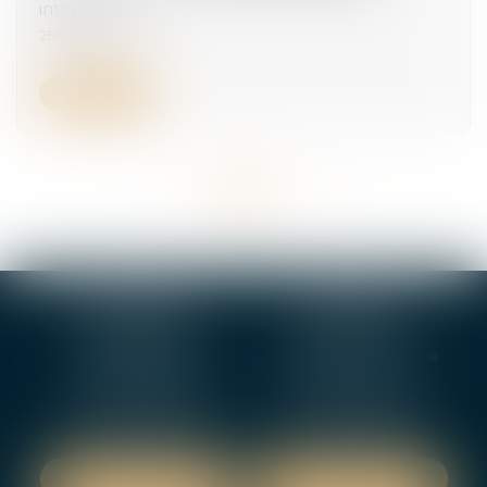
intempéries ?
25/06/2025
Lire la suite
<<
<
...
12
13
14
15
16
17
18
...
>
>>
BOURGES
VIERZON
4, rue Porte Jaune
5 ter. rue de la Gaucherie
18000 BOURGES
18000 Vierzon
Tél :
02 48 27 10 80
Tél :
02 48 75 08 13
Fax : 02 48 27 10 89
Fax : 02 48 71 29 92
NOUS LOCALISER
NOUS LOCALISER