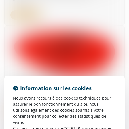
Lire la suite
Prévention du risque chaleur et canicule : de
Information sur les cookies
nouvelles règles au 1er juillet 2025
30/06/2025
Nous avons recours à des cookies techniques pour
assurer le bon fonctionnement du site, nous
utilisons également des cookies soumis à votre
Lire la suite
consentement pour collecter des statistiques de
visite.
Cliquez ci-dessous sur « ACCEPTER » pour accepter