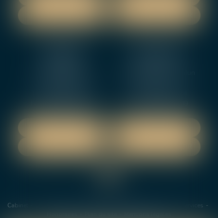
NOUS CONTACTER
NOUS CONTACTER
NEVERS
ORLEANS
12 rue Gambetta
3-5 boulevard de Verdun
58000 NEVERS
45000 Orleans
Tél :
02 48 27 10 80
Tél :
02 46 72 01 24
Fax : 02 48 21 10 89
Fax : 02 48 27 10 89
NOUS LOCALISER
NOUS LOCALISER
NOUS CONTACTER
NOUS CONTACTER
Cabinet
Les avocats
Domaines de Compétences
Actus
Services
Honoraires
Plan du site
Mentions légales