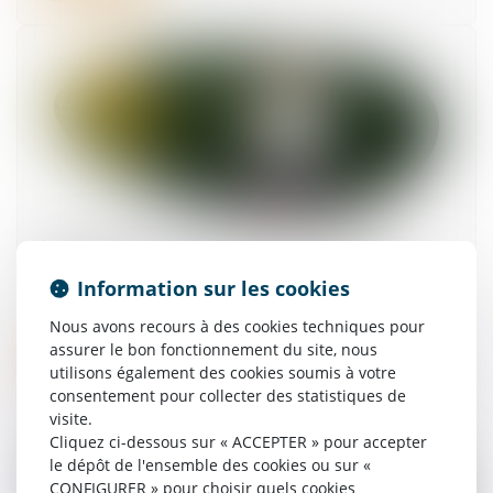
Jeunes parents : la demande de congé
supplémentaire de naissance est ouverte
Information sur les cookies
08/07/2026
Nous avons recours à des cookies techniques pour
assurer le bon fonctionnement du site, nous
Lire la suite
utilisons également des cookies soumis à votre
consentement pour collecter des statistiques de
visite.
Cliquez ci-dessous sur « ACCEPTER » pour accepter
le dépôt de l'ensemble des cookies ou sur «
CONFIGURER » pour choisir quels cookies