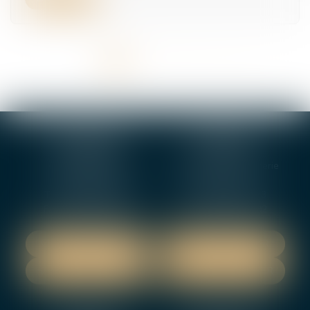
<<
<
1
2
3
4
5
>
>>
BOURGES
VIERZON
4, rue Porte Jaune
5 ter. rue de la Gaucherie
18000 BOURGES
18000 Vierzon
Tél :
02 48 27 10 80
Tél :
02 48 75 08 13
Fax : 02 48 27 10 89
Fax : 02 48 71 29 92
NOUS LOCALISER
NOUS LOCALISER
NOUS CONTACTER
NOUS CONTACTER