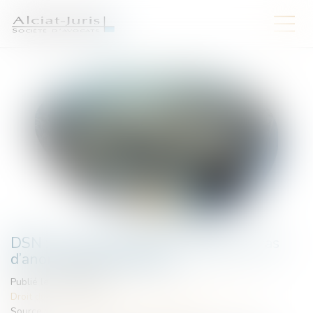
DSN : une régularisation possible en cas
d’anomalies persistantes
Publié le :
05/08/2026
Droit du travail - Salariés
/
Droit de la protection sociale
Source :
entreprendre.service-public.gouv.fr