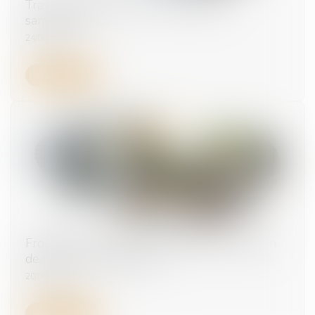
Travailleurs détachés : fraude sociale
sanctionnée
24/06/2026
Lire la suite
Frontaliers : Révision du règlement européen
de l'assurance chômage
20/05/2026
Lire la suite