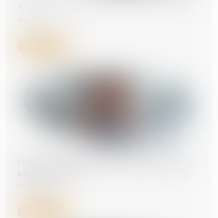
?
28/07/2026
Lire la suite
Heures supplémentaires : la preuve exigée du
salarié précisée
15/07/2026
Lire la suite