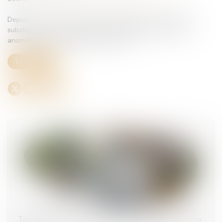
Depuis le mois de juillet, l’Urssaf peut émettre une DSN de
substitution. Ce nouveau mécanisme intervient lorsqu’une
anomalies persiste malgré les relances...
Lire la suite
Télétravail depuis le lieu de vacances : possible