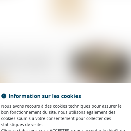
 AT/MP : contester le
fit pas à contester le
t
Information sur les cookies
Nous avons recours à des cookies techniques pour assurer le
bon fonctionnement du site, nous utilisons également des
de formation : le
cookies soumis à votre consentement pour collecter des
t de l'employeur
statistiques de visite.
as automatiquement
Cliquez ci-dessous sur « ACCEPTER » pour accepter le dépôt de