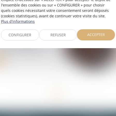
ration !
l'ensemble des cookies ou sur « CONFIGURER » pour choisir
quels cookies nécessitant votre consentement seront déposés
(cookies statistiques), avant de continuer votre visite du site.
Plus d'informations
ACCEPTER
CONFIGURER
REFUSER
l est le montant du
retenu pour 2026 ?
<<
<
1
2
3
4
5
6
7
>
>>
...