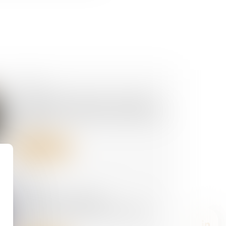
02/07/2026
Harcèlement sexuel : la victime
n'a pas besoin d'être directement
visée
Lire la suite
01/07/2026
Accidents du travail :
indemnisation limitée à quatre
ans