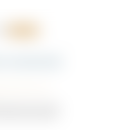
RES
CONTACT
re conventionnelle
bilité accident du travail
l à plusieurs reprises. Pendant
 une rupture conventionnelle...