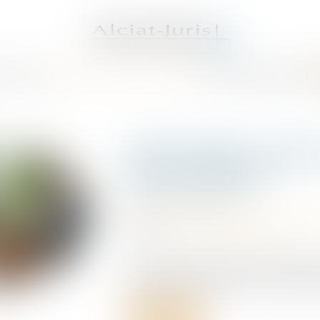
S AVOCATS
DOMAINES DE COMPÉTENCES
ACTUS
SERVICES
HONORAI
Arrêt maladie : ruptu
et discrimination
Publié le :
03/07/2026
Droit du travail - Employeurs
/
Responsa
Source :
www.lemag-juridique.com
Un salarié a été placé en arrêt de travai
cette période, l’employeur lui a proposé
Lire la suite