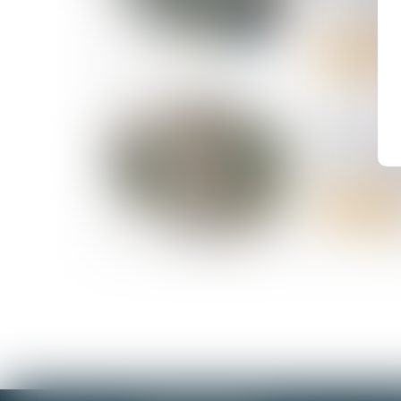
droit à répa
Lire la suite
30/06/2026
RGDU : que
Smic brut 
Lire la suite