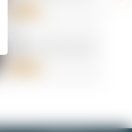
Lire la suite
29/06/2026
La réduction générale dégressive
unique
Lire la suite