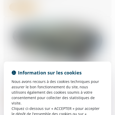
Lire la suite
Obligation de formation : le manquement de
Information sur les cookies
l'employeur n'ouvre pas automatiquement
droit à réparation !
Nous avons recours à des cookies techniques pour
01/07/2026
assurer le bon fonctionnement du site, nous
utilisons également des cookies soumis à votre
consentement pour collecter des statistiques de
Lire la suite
visite.
Cliquez ci-dessous sur « ACCEPTER » pour accepter
le dépôt de l'ensemble des cookies ou sur «