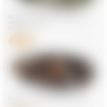
RGDU : quel est le montant du Smic brut
retenu pour 2026 ?
30/06/2026
Lire la suite
La réduction générale dégressive unique
29/06/2026