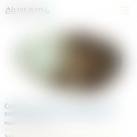
Cotisations AT/MP : contester le taux ne
suffit pas à contester le classement
Publié le :
06/07/2026
Droit du travail - Employeurs
/
Droit de la protection sociale
Source :
www.lemag-juridique.com