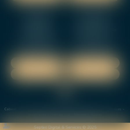
NEVERS
ORLEANS
12 rue Gambetta
3-5 boulevard de Verdun
58000 NEVERS
45000 Orleans
Tél :
02 48 27 10 80
Tél :
02 46 72 01 24
Fax : 02 48 21 10 89
Fax : 02 48 27 10 89
NOUS LOCALISER
NOUS LOCALISER
NOUS CONTACTER
NOUS CONTACTER
Cabinet
Les avocats
Domaines de Compétences
Actus
Services
Honoraires
Plan du site
Mentions légales
Septeo Digital & Services © 2025