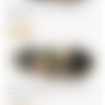
Arrêt maladie : rupture conventionnelle et
discrimination
03/07/2026
Lire la suite
Harcèlement sexuel : la victime n'a pas besoin
d'être directement visée
02/07/2026