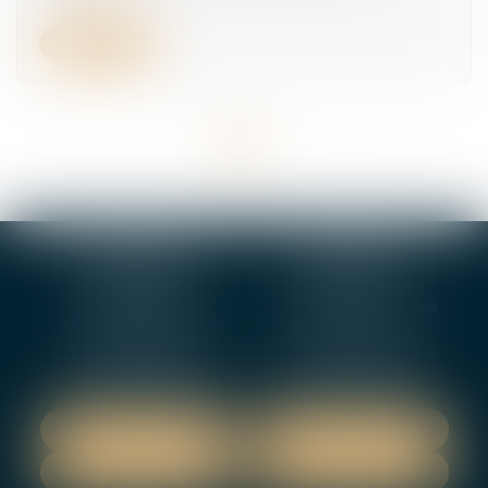
Lire la suite
<<
<
1
2
3
4
5
6
7
...
>
>>
BOURGES
VIERZON
4, rue Porte Jaune
5 ter. rue de la Gaucherie
18000 BOURGES
18000 Vierzon
Tél :
02 48 27 10 80
Tél :
02 48 75 08 13
Fax : 02 48 27 10 89
Fax : 02 48 71 29 92
NOUS LOCALISER
NOUS LOCALISER
NOUS CONTACTER
NOUS CONTACTER