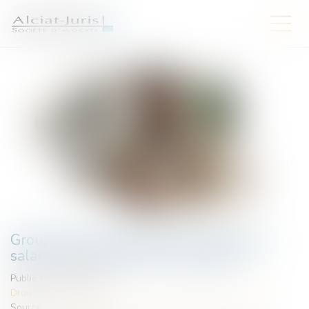
Groupements d’employeurs et portage
salarial : des démarches simplifiées
Publié le :
08/06/2026
Droit du travail - Employeurs
/
Droit de la protection sociale
Source :
www.weblex.fr