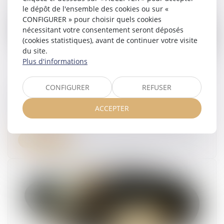
le dépôt de l'ensemble des cookies ou sur «
CONFIGURER » pour choisir quels cookies
nécessitant votre consentement seront déposés
(cookies statistiques), avant de continuer votre visite
du site.
Plus d'informations
CONFIGURER
REFUSER
La contestation d’un redressement n’impose
plus l’appel en cause du dirigeant concerné
ACCEPTER
15/06/2026
Lire la suite