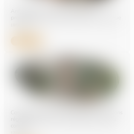
Annualisation du temps de travail : la
proratisation du seuil ne peut être automatique
18/06/2026
Lire la suite
Congé supplémentaire de naissance : précisions
réglementaires sur les conditions de prise du
congé
17/06/2026