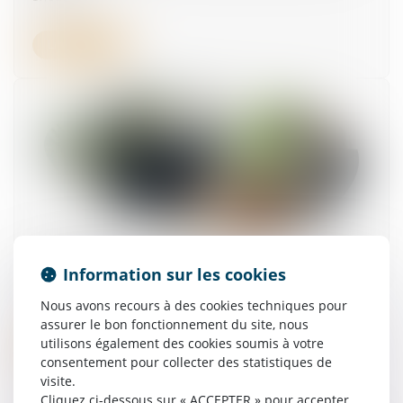
Lire la suite
La protection de la salariée enceinte prime sur
Information sur les cookies
l’obligation alléguée de loyauté
16/06/2026
Nous avons recours à des cookies techniques pour
assurer le bon fonctionnement du site, nous
utilisons également des cookies soumis à votre
Lire la suite
consentement pour collecter des statistiques de
visite.
Cliquez ci-dessous sur « ACCEPTER » pour accepter