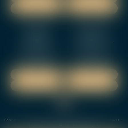
NOUS CONTACTER
NOUS CONTACTER
NEVERS
ORLEANS
12 rue Gambetta
3-5 boulevard de Verdun
58000 NEVERS
45000 Orleans
Tél :
02 48 27 10 80
Tél :
02 46 72 01 24
Fax : 02 48 21 10 89
Fax : 02 48 27 10 89
NOUS LOCALISER
NOUS LOCALISER
NOUS CONTACTER
NOUS CONTACTER
Cabinet
Les avocats
Domaines de Compétences
Actus
Services
Honoraires
Plan du site
Mentions légales