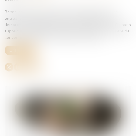
Bonne nouvelle pour les groupements d’employeurs et les
entreprises de portage salarial : la loi simplifie certaines
démarches administratives. L’objectif : alléger les formalités, sans
supprimer les obligations essentielles, notamment en matière de
convention collective et de protection des salariés…
Lire la suite