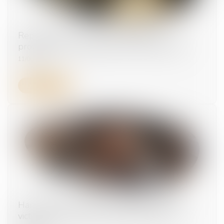
Représentant de section syndicale : la
protection ne renaît pas après réintégration
11/06/2026
Lire la suite
Harcèlement sexuel : un salarié peut être
victime sans être directement visé par les