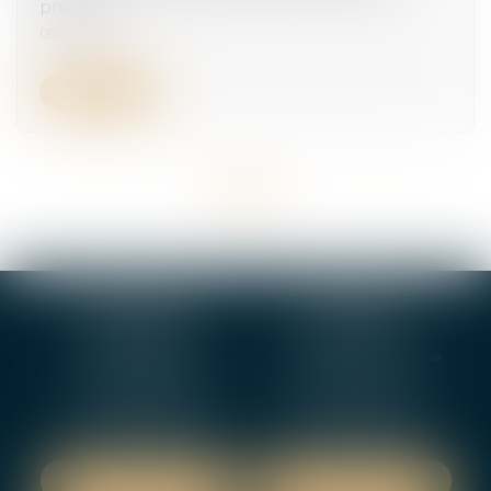
propos
08/06/2026
Lire la suite
<<
<
...
3
4
5
6
7
8
9
...
>
>>
BOURGES
VIERZON
4, rue Porte Jaune
5 ter. rue de la Gaucherie
18000 BOURGES
18000 Vierzon
Tél :
02 48 27 10 80
Tél :
02 48 75 08 13
Fax : 02 48 27 10 89
Fax : 02 48 71 29 92
NOUS LOCALISER
NOUS LOCALISER