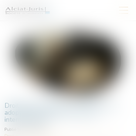
Droits des travailleurs des plateformes :
adoption des premières normes
internationales
Publié le :
07/07/2026
Droit du travail - Salariés
/
Relation individuelles au travail