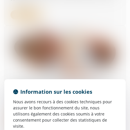
Lire la suite
Compte professionnel de prévention : 10
chroniques audio pour mieux comprendre ses
Information sur les cookies
droits
Nous avons recours à des cookies techniques pour
13/07/2026
assurer le bon fonctionnement du site, nous
utilisons également des cookies soumis à votre
Lire la suite
consentement pour collecter des statistiques de
visite.