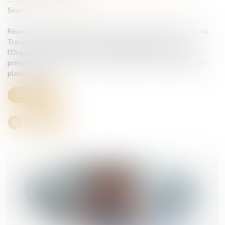
Source :
www.vie-publique.fr
Réunis à Genève lors de la 114e Conférence internationale du
Travail, les représentants des 187 États membres de
l'Organisation internationale du Travail (OIT) ont adopté une
première convention sur le travail décent dans l'économie des
plateformes...
Lire la suite