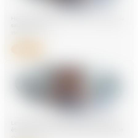
Heures supplémentaires : la preuve exigée du
salarié précisée
15/07/2026
Lire la suite
Les allocations chômage peuvent désormais
être suspendues en cas de suspicion de fraude
15/07/2026