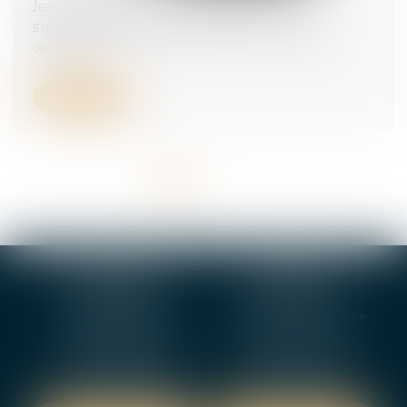
Jeunes parents : la demande de congé
supplémentaire de naissance est ouverte
08/07/2026
Lire la suite
<<
<
1
2
3
4
5
6
7
...
>
>>
BOURGES
VIERZON
4, rue Porte Jaune
5 ter. rue de la Gaucherie
18000 BOURGES
18000 Vierzon
Tél :
02 48 27 10 80
Tél :
02 48 75 08 13
Fax : 02 48 27 10 89
Fax : 02 48 71 29 92