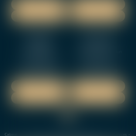
NOUS LOCALISER
NOUS LOCALISER
NOUS CONTACTER
NOUS CONTACTER
NEVERS
ORLEANS
12 rue Gambetta
3-5 boulevard de Verdun
58000 NEVERS
45000 Orleans
Tél :
02 48 27 10 80
Tél :
02 46 72 01 24
Fax : 02 48 21 10 89
Fax : 02 48 27 10 89
NOUS LOCALISER
NOUS LOCALISER
NOUS CONTACTER
NOUS CONTACTER
Cabinet
Les avocats
Domaines de Compétences
Actus
Services