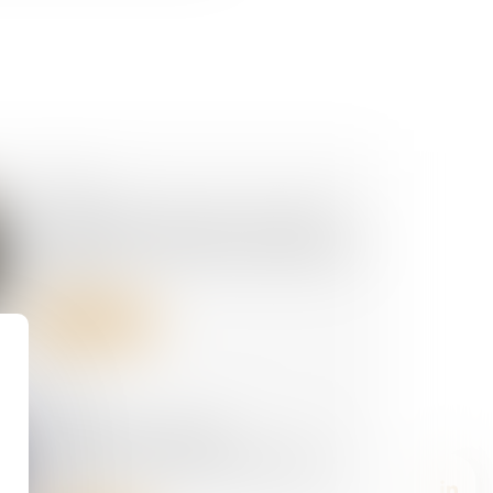
02/07/2026
Harcèlement sexuel : la victime
n'a pas besoin d'être directement
visée
Lire la suite
01/07/2026
Accidents du travail :
indemnisation limitée à quatre
ans