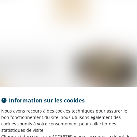
 AT/MP : contester le
fit pas à contester le
t
Information sur les cookies
Nous avons recours à des cookies techniques pour assurer le
bon fonctionnement du site, nous utilisons également des
de formation : le
cookies soumis à votre consentement pour collecter des
t de l'employeur
statistiques de visite.
as automatiquement
Cliquez ci-dessous sur « ACCEPTER » pour accepter le dépôt de