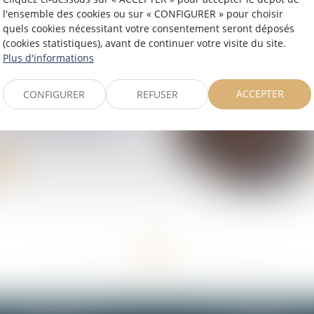
ration !
l'ensemble des cookies ou sur « CONFIGURER » pour choisir
quels cookies nécessitant votre consentement seront déposés
(cookies statistiques), avant de continuer votre visite du site.
Plus d'informations
ACCEPTER
CONFIGURER
REFUSER
l est le montant du
retenu pour 2026 ?
<<
<
1
2
3
4
5
6
7
>
>>
...