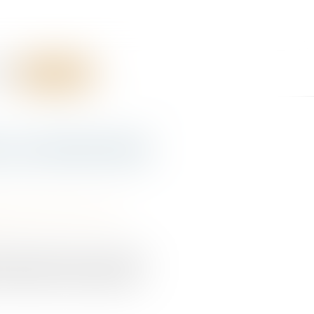
RES
CONTACT
re conventionnelle
bilité accident du travail
l à plusieurs reprises. Pendant
 une rupture conventionnelle...