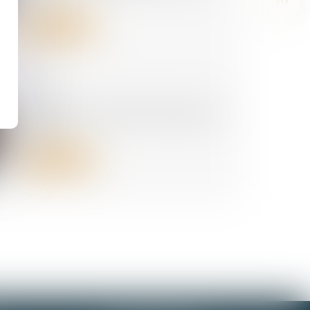
Lire la suite
29/06/2026
La réduction générale dégressive
unique
Lire la suite