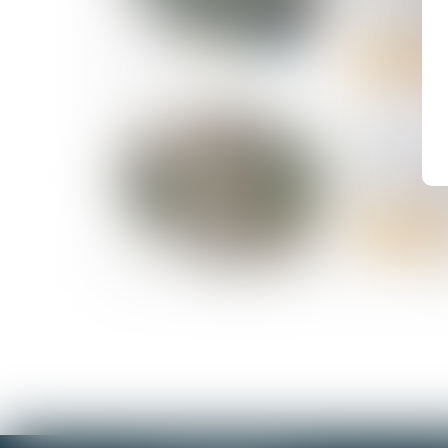
droit à répa
Lire la suite
30/06/2026
RGDU : que
Smic brut 
Lire la suite