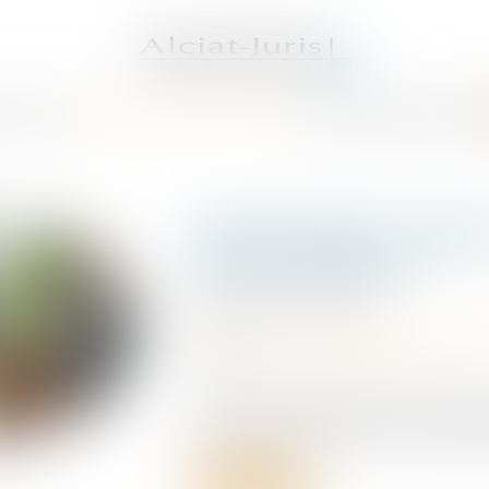
S AVOCATS
DOMAINES DE COMPÉTENCES
ACTUS
SERVICES
HONORAI
Arrêt maladie : ruptu
et discrimination
Publié le :
03/07/2026
Droit du travail - Employeurs
/
Responsa
Source :
www.lemag-juridique.com
Un salarié a été placé en arrêt de travai
cette période, l’employeur lui a proposé
Lire la suite