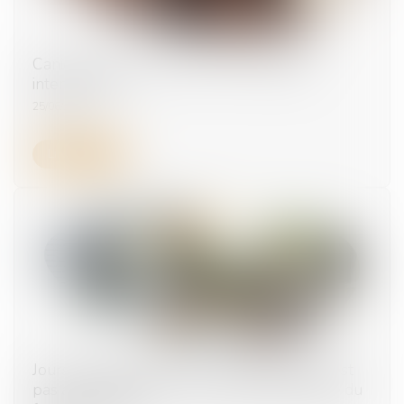
Canicule : qui peut recourir au chômage
intempéries ?
25/06/2025
Lire la suite
Jours de fractionnement : la renonciation n’est
pas automatique si c’est le salarié qui décide du