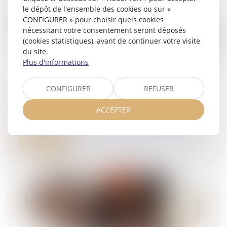
le dépôt de l'ensemble des cookies ou sur «
CONFIGURER » pour choisir quels cookies
nécessitant votre consentement seront déposés
(cookies statistiques), avant de continuer votre visite
du site.
Plus d'informations
CONFIGURER
REFUSER
Faute grave et rupture anticipée du CDD : pas
de procédure de licenciement à respecter
ACCEPTER
25/06/2025
Lire la suite