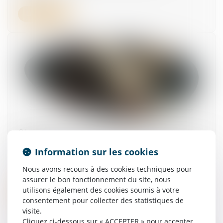
Lire la suite
Obligation de sécurité : l’employeur doit vérifier
l’effectivité des préconisations du médecin du
Information sur les cookies
travail
26/06/2025
Nous avons recours à des cookies techniques pour
assurer le bon fonctionnement du site, nous
utilisons également des cookies soumis à votre
Lire la suite
consentement pour collecter des statistiques de
visite.
Cliquez ci-dessous sur « ACCEPTER » pour accepter