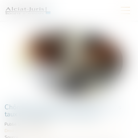
Chômage-intempéries dans le BTP : les
taux de cotisations sont dévoilés
Publié le :
23/06/2025
Droit du travail - Employeurs
/
Droit de la protection sociale
Source :
www.weblex.fr