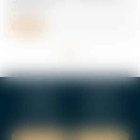
fractionnement
24/06/2025
Lire la suite
<<
<
...
12
13
14
15
16
17
18
...
>
>>
BOURGES
VIERZON
4, rue Porte Jaune
5 ter. rue de la Gaucherie
18000 BOURGES
18000 Vierzon
Tél :
02 48 27 10 80
Tél :
02 48 75 08 13
Fax : 02 48 27 10 89
Fax : 02 48 71 29 92
NOUS LOCALISER
NOUS LOCALISER