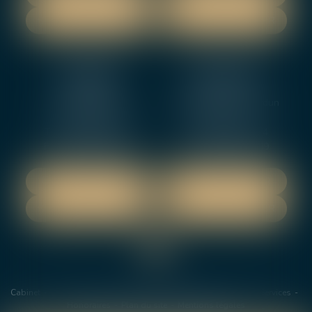
NOUS CONTACTER
NOUS CONTACTER
NEVERS
ORLEANS
12 rue Gambetta
3-5 boulevard de Verdun
58000 NEVERS
45000 Orleans
Tél :
02 48 27 10 80
Tél :
02 46 72 01 24
Fax : 02 48 21 10 89
Fax : 02 48 27 10 89
NOUS LOCALISER
NOUS LOCALISER
NOUS CONTACTER
NOUS CONTACTER
Cabinet
Les avocats
Domaines de Compétences
Actus
Services
Honoraires
Plan du site
Mentions légales