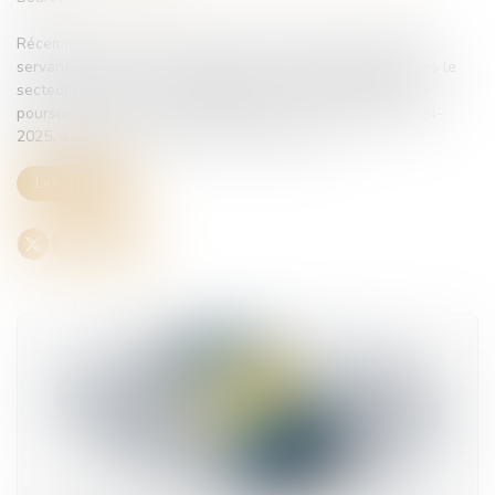
Récemment, les taux de cotisations chômage-intempéries,
servant à financer l’indemnisation des arrêts de travail dans le
secteur du BTP en cas d’intempéries rendant impossible la
poursuite du travail, ont été fixés pour les campagnes 2024-
2025, d’une part, et 2025-2026, d’autre part...
Lire la suite