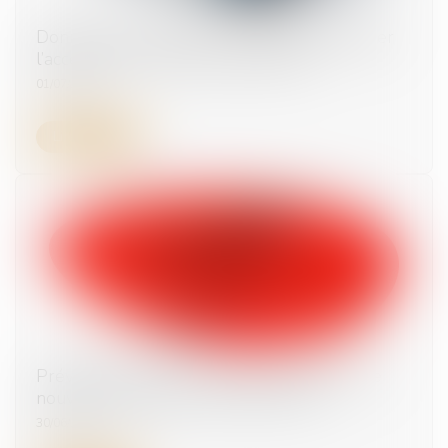
Données personnelles : le salarié peut exiger
l’accès à ses e-mails professionnels
01/07/2025
Lire la suite
Prévention du risque chaleur et canicule : de
nouvelles règles au 1er juillet 2025
30/06/2025