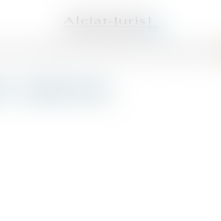
S AVOCATS
DOMAINES DE COMPÉTENCES
ACTUS
SERVICES
HONORAI
ET
:
MÉDIATION