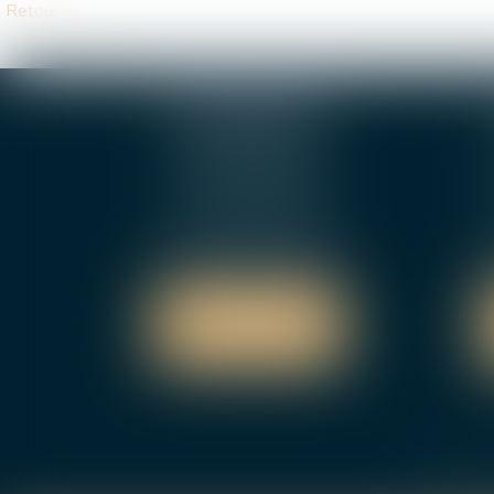
Retour
BOURGES
4, rue Porte Jaune
5
18000 BOURGES
Tél :
02 48 27 10 80
Fax : 02 48 27 10 89
NOUS LOCALISER
NOUS CONTACTER
Cabinet
L