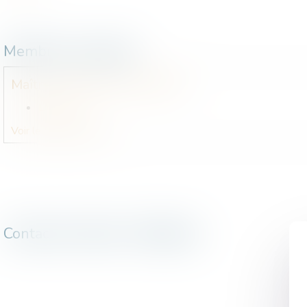
Membre du cabinet
Maître
Frédérique
LERASLE
LinkedIn
Voir le détail
Contact
Contacter Cabinet : Médiation