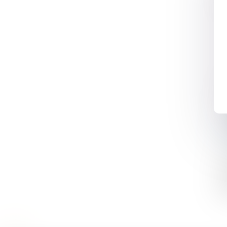
* 
Co
fi
Pr
su