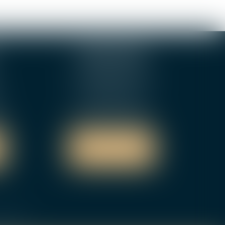
ORLEANS
3-5 boulevard de Verdun
45000 Orleans
Tél :
02 46 72 01 24
9
Fax : 02 48 27 10 89
NOUS LOCALISER
NOUS CONTACTER
n du site