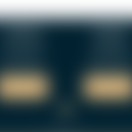
VIERZON
NEVERS
 ter. rue de la Gaucherie
12 rue Gambetta
18000 Vierzon
58000 NEVERS
Tél :
02 48 75 08 13
Tél :
02 48 27 10 80
Fax : 02 48 71 29 92
Fax : 02 48 21 10 8
NOUS LOCALISER
NOUS LOCALISER
NOUS CONTACTER
NOUS CONTACTER
es avocats
Domaines de Compétences
Actus
Services
Honoraires
Pla