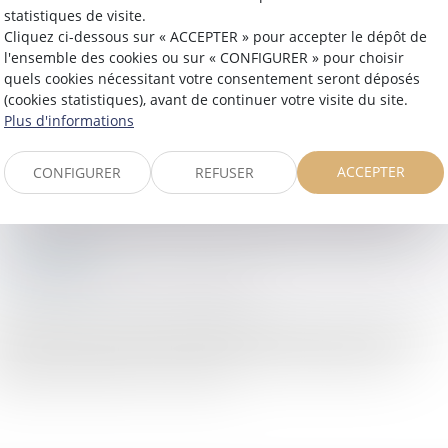
statistiques de visite.
Cliquez ci-dessous sur « ACCEPTER » pour accepter le dépôt de
l'ensemble des cookies ou sur « CONFIGURER » pour choisir
quels cookies nécessitant votre consentement seront déposés
(cookies statistiques), avant de continuer votre visite du site.
Plus d'informations
ACCEPTER
CONFIGURER
REFUSER
J'accepte que les informations saisies soient traitées informatiquement par
ALCIAT JURIS et l'hébergeur du présent site dans le cadre de ma demande et
de la relation avec ALCIAT JURIS et/ou Médiation qui peut en découler.
Envoyer
Les champs suivis d'un astérisque sont obligatoires.
nformément à la loi n°78-17 du 6 janvier 1978 modifiée relative à l'informatique, aux
chiers et aux libertés, et au règlement européen 2016/679, dit Règlement Général sur la
otection des Données (RGPD), vous disposez d'un droit d'accès, de rectification, de
ppression des informations qui vous concernent.