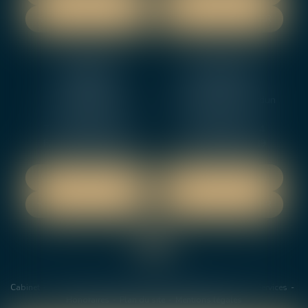
NOUS CONTACTER
NOUS CONTACTER
NEVERS
ORLEANS
12 rue Gambetta
3-5 boulevard de Verdun
58000 NEVERS
45000 Orleans
Tél :
02 48 27 10 80
Tél :
02 46 72 01 24
Fax : 02 48 21 10 89
Fax : 02 48 27 10 89
NOUS LOCALISER
NOUS LOCALISER
NOUS CONTACTER
NOUS CONTACTER
Cabinet
Les avocats
Domaines de Compétences
Actus
Services
Honoraires
Plan du site
Mentions légales