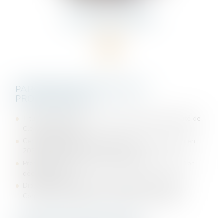
PAULINE
DUPRE
AVOCAT
PARCOURS UNIVERSITAIRE ET
PROFESSIONNEL
Titulaire d’un Master II Carrières Judiciaires (Université de
Clermont-Ferrand)
Certificat d’Aptitude à la Profession d’Avocat (CAPA) en
2022 (Ecole des Avocats Centre Sud)
Prestation de serment à la Cour d’Appel de Riom le 1er
décembre 2022
Diplôme Universitaire (DU) Réparation du Dommage
Corporel (Université Paris 1 – Panthéon Sorbonne)