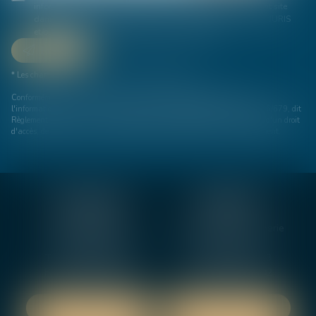
informatiquement par ALCIAT JURIS et l'hébergeur du présent site
dans le cadre de ma demande et de la relation avec ALCIAT JURIS
et/ou Maître Pauline DUPRE qui peut en découler.
Envoyer
* Les champs suivis d'un astérisque sont obligatoires.
Conformément à la loi n°78-17 du 6 janvier 1978 modifiée relative à
l'informatique, aux fichiers et aux libertés, et au règlement européen 2016/679, dit
Règlement Général sur la Protection des Données (RGPD), vous disposez d'un droit
d'accès, de rectification, de suppression des informations qui vous concernent.
BOURGES
VIERZON
4, rue Porte Jaune
5 ter. rue de la Gaucherie
18000 BOURGES
18000 Vierzon
Tél :
02 48 27 10 80
Tél :
02 48 75 08 13
Fax : 02 48 27 10 89
Fax : 02 48 71 29 92
NOUS LOCALISER
NOUS LOCALISER