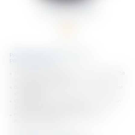
VALENTINE
WIRIG
AVOCAT
PARCOURS UNIVERSITAIRE ET
PROFESSIONNEL
Titulaire d’un Master II Ingénierie des sociétés 2017-2018
(Université de Aix Marseille)
DJCE spécialité droit des sociétés 2017-2018 (Université
d’Aix Marseille)
Certificat d’Aptitude à la Profession d’Avocat (CAPA) en
2021 (Ecole des Avocats du Sud Est)
Prestation de serment à la Cour d’Appel d’Aix En
Provence en janvier 2022