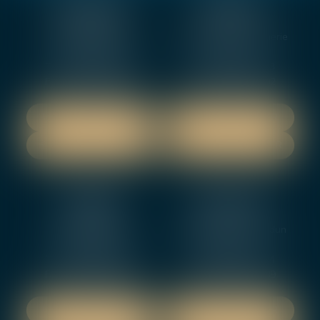
BOURGES
VIERZON
4, rue Porte Jaune
5 ter. rue de la Gaucherie
18000 BOURGES
18000 Vierzon
Tél :
02 48 27 10 80
Tél :
02 48 75 08 13
Fax : 02 48 27 10 89
Fax : 02 48 71 29 92
NOUS LOCALISER
NOUS LOCALISER
NOUS CONTACTER
NOUS CONTACTER
NEVERS
ORLEANS
12 rue Gambetta
3-5 boulevard de Verdun
58000 NEVERS
45000 Orleans
Tél :
02 48 27 10 80
Tél :
02 46 72 01 24
Fax : 02 48 21 10 89
Fax : 02 48 27 10 89
NOUS LOCALISER
NOUS LOCALISER