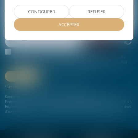
CONFIGURER
REFUSER
ACCEPTER
J'accepte que les informations saisies soient traitées
informatiquement par ALCIAT JURIS et l'hébergeur du présent site
dans le cadre de ma demande et de la relation avec ALCIAT JURIS
et/ou Maître Valentine WIRIG qui peut en découler.
Envoyer
* Les champs suivis d'un astérisque sont obligatoires.
Conformément à la loi n°78-17 du 6 janvier 1978 modifiée relative à
l'informatique, aux fichiers et aux libertés, et au règlement européen 2016/679, dit
Règlement Général sur la Protection des Données (RGPD), vous disposez d'un droit
d'accès, de rectification, de suppression des informations qui vous concernent.