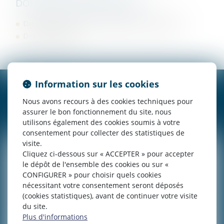
DOMAINES D’INTERVENTION
Droit des Sociétés et des Entreprises en difficulté
Droit commercial
Information sur les cookies
CONTACTER
VALENTINE
WIRIG
Nous avons recours à des cookies techniques pour
assurer le bon fonctionnement du site, nous
utilisons également des cookies soumis à votre
consentement pour collecter des statistiques de
visite.
Cliquez ci-dessous sur « ACCEPTER » pour accepter
le dépôt de l'ensemble des cookies ou sur «
CONFIGURER » pour choisir quels cookies
nécessitant votre consentement seront déposés
(cookies statistiques), avant de continuer votre visite
du site.
Plus d'informations