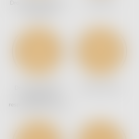
Droit des personnes et
Droit Pénal
de la famille
Droit du dommage
Droit du Travail
corporel et
responsabilité médicale