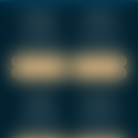
BOURGES
VIERZON
4, rue Porte Jaune
5 ter. rue de la Gaucherie
18000 BOURGES
18000 Vierzon
Tél :
02 48 27 10 80
Tél :
02 48 75 08 13
Fax : 02 48 27 10 89
Fax : 02 48 71 29 92
NOUS LOCALISER
NOUS LOCALISER
NOUS CONTACTER
NOUS CONTACTER
NEVERS
ORLEANS
12 rue Gambetta
3-5 boulevard de Verdun
58000 NEVERS
45000 Orleans
Tél :
02 48 27 10 80
Tél :
02 46 72 01 24
Fax : 02 48 21 10 89
Fax : 02 48 27 10 89