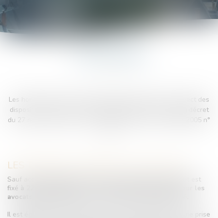
HONORAIRES
Les honoraires d’avocat sont librement fixés dans le respect des
dispositions de la loi du 31 décembre 1991 n° 1130 et du décret
du 27 novembre 1991 n° 11971 et du décret du 12 juillet 2005 n°
790.
LES TARIFS DU CABINET ALCIAT-JURIS
Sauf accord particulier convenu, le taux horaire du cabinet est
fixé
à 220 € HT (264 € TTC), et 250 € HT (300 € TTC)
pour les
avocats spécialistes dans leurs domaines de spécialité.
Il est également possible que vous puissiez bénéficier d’une prise