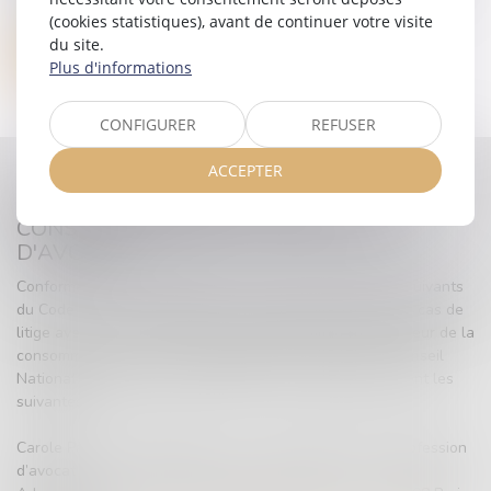
peut vous en être adressée à votre demande.
(cookies statistiques), avant de continuer votre visite
du site.
Télécharger notre barème d'honoraires
Plus d'informations
CONFIGURER
REFUSER
ACCEPTER
MÉDIATEUR NATIONAL DE LA
CONSOMMATION DE LA PROFESSION
D'AVOCAT
Conformément aux dispositions des articles L. 612-1 et suivants
du Code de la consommation, vous avez la possibilité, en cas de
litige avec un avocat, de recourir gratuitement au Médiateur de la
consommation qui sera le médiateur national près du Conseil
National des Barreaux (CNB) et dont les coordonnées sont les
suivantes :
Carole Pascarel, médiateur de la consommation de la profession
d’avocat