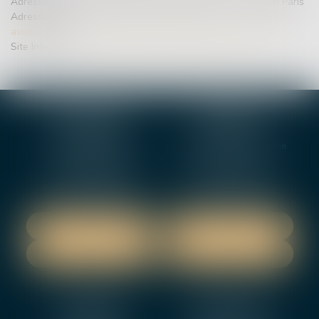
Adresse postale : CNB, 180 boulevard Haussmann – 75008 Paris
Adresse email :
mediateur-conso@mediateur-consommation-
avocat.fr
Site Internet :
https://mediateur-consommation-avocat.fr
BOURGES
VIERZON
4, rue Porte Jaune
5 ter. rue de la Gaucherie
18000 BOURGES
18000 Vierzon
Tél :
02 48 27 10 80
Tél :
02 48 75 08 13
Fax : 02 48 27 10 89
Fax : 02 48 71 29 92
NOUS LOCALISER
NOUS LOCALISER
NOUS CONTACTER
NOUS CONTACTER
NEVERS
ORLEANS