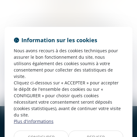
HÉBERGEMENT
Société SEPTEO DIGITAL & SERVICES
194 Avenue de la Gare Sud de France, 34970 Lattes
www.azko.fr
Information sur les cookies
Nous avons recours à des cookies techniques pour
assurer le bon fonctionnement du site, nous
POLITIQUE DE COOKIES
utilisons également des cookies soumis à votre
consentement pour collecter des statistiques de
POLITIQUE DE CONFIDENTIALITÉ
visite.
Cliquez ci-dessous sur « ACCEPTER » pour accepter
le dépôt de l'ensemble des cookies ou sur «
CONFIGURER » pour choisir quels cookies
nécessitant votre consentement seront déposés
(cookies statistiques), avant de continuer votre visite
du site.
BOURGES
VIERZON
Plus d'informations
4, rue Porte Jaune
5 ter. rue de la Gaucherie
18000 BOURGES
18000 Vierzon