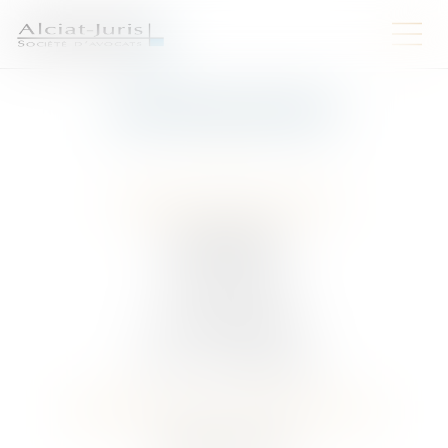
MENTIONS LÉGALES
CABINET ALCIAT-JURIS
4, rue Porte Jaune
18000 BOURGES
Tél : 02 48 27 10 80
Fax : 02 48 27 10 89
N° SIRET : 34896791000046
DIRECTEUR DE LA PUBLICATION
Me. Philippe THIAULT