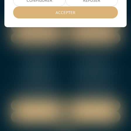
CONFIGURER
REFUSER
Tél :
02 48 27 10 80
Tél :
02 48 75 08 13
Fax : 02 48 27 10 89
Fax : 02 48 71 29 92
ACCEPTER
NOUS LOCALISER
NOUS LOCALISER
NOUS CONTACTER
NOUS CONTACTER
NEVERS
ORLEANS
12 rue Gambetta
3-5 boulevard de Verdun
58000 NEVERS
45000 Orleans
Tél :
02 48 27 10 80
Tél :
02 46 72 01 24
Fax : 02 48 21 10 89
Fax : 02 48 27 10 89
NOUS LOCALISER
NOUS LOCALISER
NOUS CONTACTER
NOUS CONTACTER