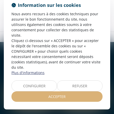
Information sur les cookies
Tous les domaines de compétence
Nous avons recours à des cookies techniques pour
assurer le bon fonctionnement du site, nous
Rechercher
utilisons également des cookies soumis à votre
consentement pour collecter des statistiques de
visite.
Cliquez ci-dessous sur « ACCEPTER » pour accepter
le dépôt de l'ensemble des cookies ou sur «
CONFIGURER » pour choisir quels cookies
BOURGES
VIERZON
nécessitant votre consentement seront déposés
(cookies statistiques), avant de continuer votre visite
4, rue Porte Jaune
5 ter. rue de la Gaucherie
du site.
18000 BOURGES
18000 Vierzon
Plus d'informations
Tél :
02 48 27 10 80
Tél :
02 48 75 08 13
Fax : 02 48 27 10 89
Fax : 02 48 71 29 92
CONFIGURER
REFUSER
NOUS LOCALISER
NOUS LOCALISER
ACCEPTER
NOUS CONTACTER
NOUS CONTACTER